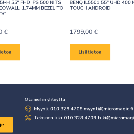
J-H 55″ FHD IPS 500 NITS 
BENQ IL5501 55″ UHD 400 N
DEOWALL, 1.74MM BEZEL TO 
TOUCH ANDROID
SOC
00
€
1799,00
€
ietoa
Lisätietoa
Ota meihin yhteyttä
Myynti:
010 328 4708
myynti@micromagic.fi
Tekninen tuki:
010 328 4709
tuki@micromagic