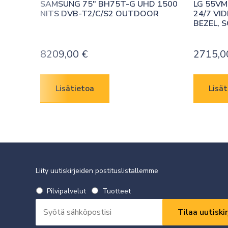
SAMSUNG 75″ BH75T-G UHD 1500 
LG 55VM5
NITS DVB-T2/C/S2 OUTDOOR
24/7 VI
BEZEL, 
8209,00
€
2715,
Lisätietoa
Lisät
Liity uutiskirjeiden postituslistallemme
Valitse
Pilvipalvelut
Tuotteet
uutiskirje
Sähköpostiosoite
*
*
Vaaditaan
Vaaditaan