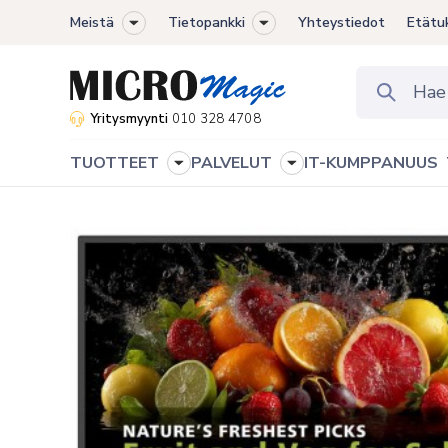
Meistä
Tietopankki
Yhteystiedot
Etätu
Toggle
Toggle
sub-
sub-
menu
menu
Yritysmyynti
010 328 4708
TUOTTEET
PALVELUT
IT-KUMPPANUUS
Toggle
Toggle
sub-
sub-
menu
menu