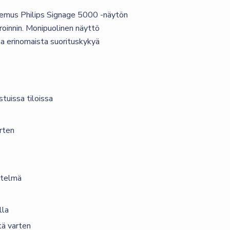
kokemus Philips Signage 5000 -näytön
roinnin. Monipuolinen näyttö
aa erinomaista suorituskykyä
tuissa tiloissa
rten
stelmä
lla
tä varten