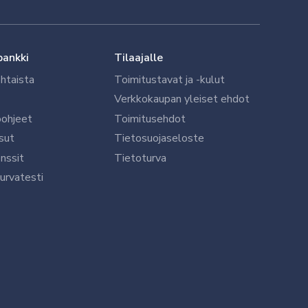
pankki
Tilaajalle
htaista
Toimitustavat ja -kulut
Verkkokaupan yleiset ehdot
öohjeet
Toimitusehdot
sut
Tietosuojaseloste
nssit
Tietoturva
urvatesti