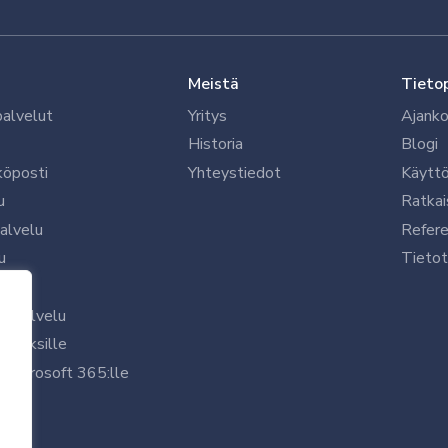
Meistä
Tieto
palvelut
Yritys
Ajanko
Historia
Blogi
köposti
Yhteystiedot
Käytt
u
Ratkai
palvelu
Refere
u
Tietot
le
uspalvelu
rityksille
 Microsoft 365:lle