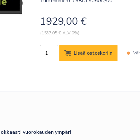
Tuotenumero: 75BDL5050D/00
1929,00
€
(
1537.05
€ ALV 0%)
PHILIPS
Lisää ostoskoriin
Väh
75"
UHD
24/7
600
NITS
ANDROID
SOC
WIFI
määrä
ehokkaasti vuorokauden ympäri