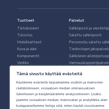
Tuotteet
Palvelut
Tietokoneet
Sähköposti ja viestintä
Tulostus
Salattu sähköposti
Mobiililaitteet
Personoitu salattu säh
Kuva ja ääni
Tiedostojen jakopalvel
Komponentit
Sähköinen allekirjoitus
Verkko
Varmuuskopiointipalvel
Ohjelmistot
Microsoft 365 yrityksil
Tämä sivusto käyttää evästeitä
Oheislaitteet
Microsoft 365 -varmist
Käytämme evästeitä tarjoamamme sisällön ja mainosten
WithSecure tietoturva y
räätälöimiseen, sosiaalisen median ominaisuuksien
WithSecuren tietoturva
tukemiseen ja kävijämäärämme analysoimiseen. Lisäksi
Käyttäjätukipalvelu
jaamme sosiaalisen median, mainosalan ja analytiikka-alan
Tietoturvakartoitus
kumppaneillemme tietoja siitä, miten käytät sivustoamme.