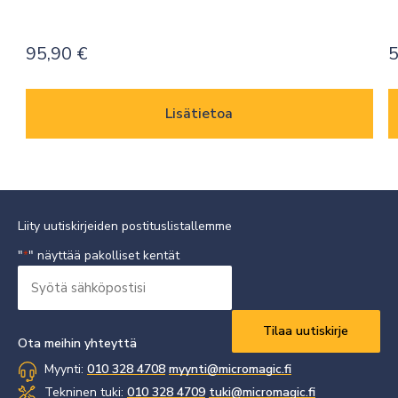
95,90
€
5
Lisätietoa
Liity uutiskirjeiden postituslistallemme
"
" näyttää pakolliset kentät
*
Syötä
sähköpostisi
Vaaditaan
*
Ota meihin yhteyttä
Myynti:
010 328 4708
myynti@micromagic.fi
Tekninen tuki:
010 328 4709
tuki@micromagic.fi