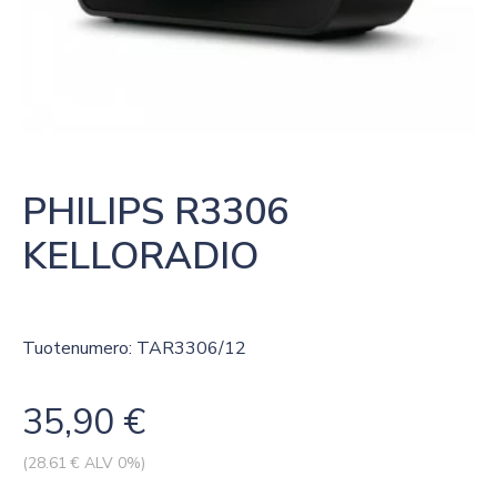
PHILIPS R3306 
KELLORADIO
Tuotenumero: TAR3306/12
35,90
€
(
28.61
€ ALV 0%)