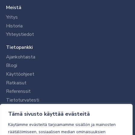
Meistä
Yritys
Historia
Yhteystiedot
Tietopankki
Ajankohtaista
Blogi
Käyttöohjeet
Ratkaisut
Referenssit
Tietoturvatesti
Tilaajalle
Tämä sivusto käyttää evästeitä
Toimitustavat ja -kulut
Käytämme evästeitä tarjoamamme sisällön ja mainosten
Verkkokaupan yleiset ehdot
räätälöimiseen, sosiaalisen median ominaisuuksien