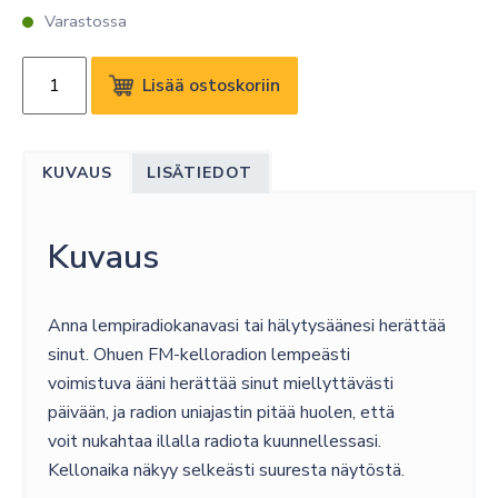
Varastossa
PHILIPS
Lisää ostoskoriin
R3306
KELLORADIO
määrä
KUVAUS
LISÄTIEDOT
Kuvaus
Anna lempiradiokanavasi tai hälytysäänesi herättää
sinut. Ohuen FM-kelloradion lempeästi
voimistuva ääni herättää sinut miellyttävästi
päivään, ja radion uniajastin pitää huolen, että
voit nukahtaa illalla radiota kuunnellessasi.
Kellonaika näkyy selkeästi suuresta näytöstä.