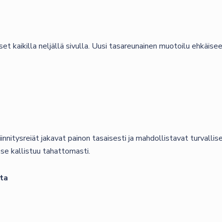
 kaikilla neljällä sivulla. Uusi tasareunainen muotoilu ehkäisee 
nitysreiät jakavat painon tasaisesti ja mahdollistavat turvallis
se kallistuu tahattomasti.
sta