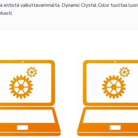
tää entistä vaikuttavammalta. Dynamic Crystal Color tuottaa luonn
rkasti.