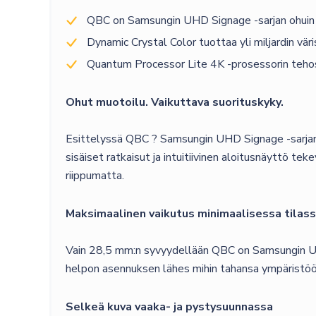
QBC on Samsungin UHD Signage -sarjan ohuin n
Dynamic Crystal Color tuottaa yli miljardin vä
Quantum Processor Lite 4K -prosessorin tehost
Ohut muotoilu. Vaikuttava suorituskyky.
Esittelyssä QBC ? Samsungin UHD Signage -sarjan o
sisäiset ratkaisut ja intuitiivinen aloitusnäyttö t
riippumatta.
Maksimaalinen vaikutus minimaalisessa tilas
Vain 28,5 mm:n syvyydellään QBC on Samsungin UHD-
helpon asennuksen lähes mihin tahansa ympäristöön
Selkeä kuva vaaka- ja pystysuunnassa