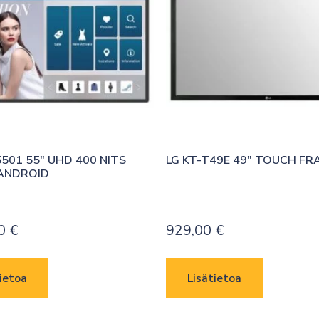
501 55″ UHD 400 NITS 
LG KT-T49E 49″ TOUCH FR
ANDROID
00
€
929,00
€
ietoa
Lisätietoa