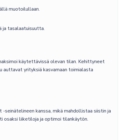
llä muotoilullaan.
ja tasalaatuisuutta.
maksimoi käytettävissä olevan tilan. Kehittyneet
lu auttavat yrityksiä kasvamaan toimialasta
einätelineen kanssa, mikä mahdollistaa siistin ja
aksi liiketiloja ja optimoi tilankäytön.