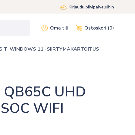
Kirjaudu pilvipalveluihin
Oma tili
Ostoskori (0)
SIT
WINDOWS 11 -SIIRTYMÄKARTOITUS
 QB65C UHD 
 SOC WIFI