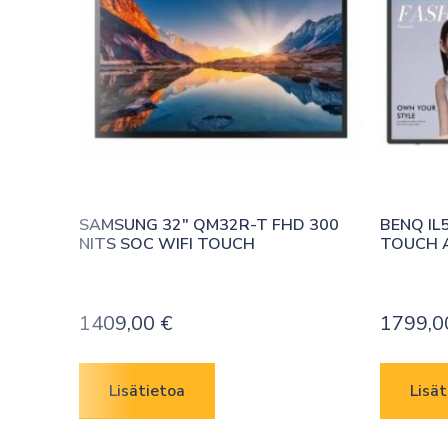
SAMSUNG 32″ QM32R-T FHD 300 
BENQ IL5
NITS SOC WIFI TOUCH
TOUCH 
1409,00
€
1799,
Lisätietoa
Lisät