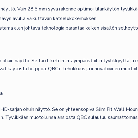
äyttö. Vain 28,5 mm syvä rakenne optimoi tilankäytön tyylikkää
risävyn avulla vaikuttavan katselukokemuksen.
ama alan johtava teknologia parantaa kaiken sisällön selkeyttä 
huin näyttö. Se tuo liiketoimintaympäristöihin tyylikkyyttä ja 
ekevät käytöstä helppoa. QBC:n tehokkuus ja innovatiivinen muotoi
sa
sarjan ohuin näyttö. Se on yhteensopiva Slim Fit Wall Mount -s
. Tyylikkään muotoilunsa ansiosta QBC sulautuu saumattomasti os