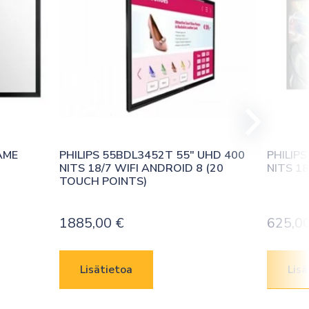
AME
PHILIPS 55BDL3452T 55″ UHD 400 
PHILIPS
NITS 18/7 WIFI ANDROID 8 (20 
NITS 18
TOUCH POINTS)
1885,00
€
625,0
Lisätietoa
Lisä