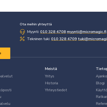
Ota meihin yhteyttä
Myynti:
010 328 4708
myynti@micromagic.fi
Tekninen tuki:
010 328 4709
tuki@micromagic
Meistä
Tieto
palvelut
Yritys
Ajanko
Historia
Blogi
köposti
Yhteystiedot
Käytt
u
Ratkai
palvelu
Refere