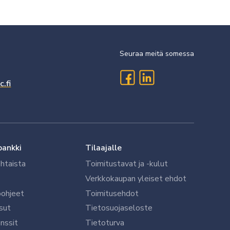
Seuraa meitä somessa
.fi
pankki
Tilaajalle
htaista
Toimitustavat ja -kulut
Verkkokaupan yleiset ehdot
öohjeet
Toimitusehdot
sut
Tietosuojaseloste
nssit
Tietoturva