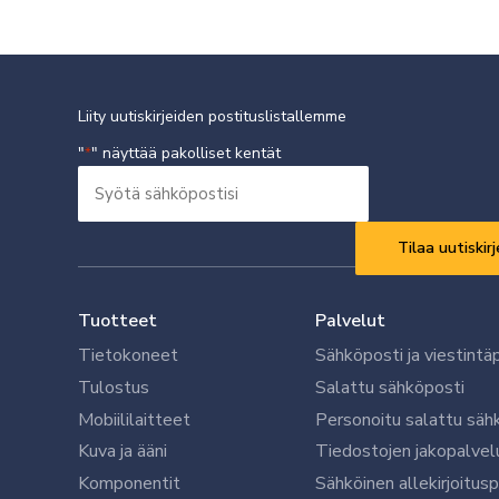
Liity uutiskirjeiden postituslistallemme
"
" näyttää pakolliset kentät
*
Syötä
sähköpostisi
Vaaditaan
*
Tuotteet
Palvelut
Tietokoneet
Sähköposti ja viestintä
Tulostus
Salattu sähköposti
Mobiililaitteet
Personoitu salattu säh
Kuva ja ääni
Tiedostojen jakopalvel
Komponentit
Sähköinen allekirjoitus