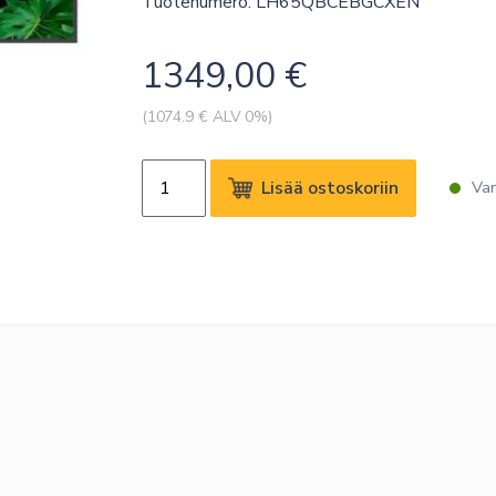
Tuotenumero: LH65QBCEBGCXEN
1349,00
€
(
1074.9
€ ALV 0%)
SAMSUNG
Lisää ostoskoriin
Var
65"
QB65C
UHD
350
NITS
16/7
SOC
WIFI
määrä