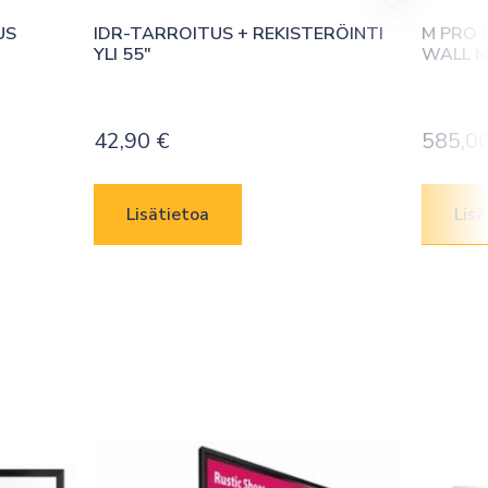
S 
IDR-TARROITUS + REKISTERÖINTI 
M PRO S
YLI 55″
WALL M
42,90
€
585,0
Lisätietoa
Lisä