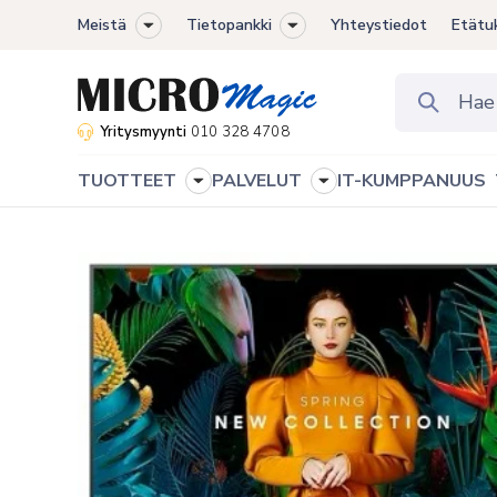
Meistä
Tietopankki
Yhteystiedot
Etätu
Toggle
Toggle
sub-
sub-
menu
menu
Yritysmyynti
010 328 4708
TUOTTEET
PALVELUT
IT-KUMPPANUUS
Toggle
Toggle
sub-
sub-
menu
menu