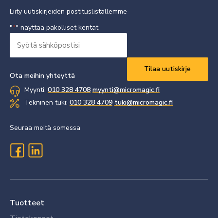
Liity uutiskirjeiden postituslistallemme
"
" näyttää pakolliset kentät
*
Syötä
sähköpostisi
Vaaditaan
*
Ota meihin yhteyttä
Myynti:
010 328 4708
myynti@micromagic.fi
Tekninen tuki:
010 328 4709
tuki@micromagic.fi
Seuraa meitä somessa
Tuotteet