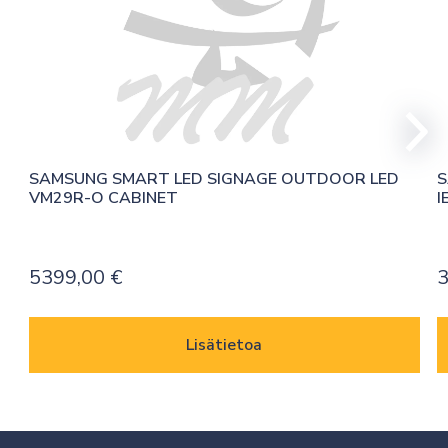
SAMSUNG SMART LED SIGNAGE OUTDOOR LED 
S
VM29R-O CABINET
I
5399,00
€
Lisätietoa