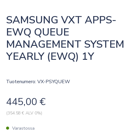
SAMSUNG VXT APPS-
EWQ QUEUE 
MANAGEMENT SYSTEM 
YEARLY (EWQ) 1Y
Tuotenumero: VX-PSYQUEW
445,00
€
(
354.58
€ ALV 0%)
Varastossa