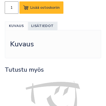
SAMSUNG
Lisää ostoskoriin
VXT
APPS-
EWQ
KUVAUS
LISÄTIEDOT
QUEUE
MANAGEMENT
SYSTEM
Kuvaus
YEARLY
(EWQ)
1Y
määrä
Tutustu myös