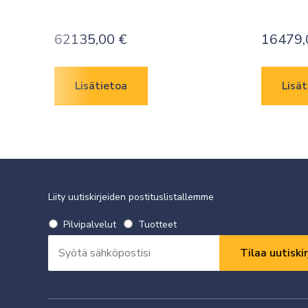
62135,00
€
16479
Lisätietoa
Lisät
Liity uutiskirjeiden postituslistallemme
Valitse
Pilvipalvelut
Tuotteet
uutiskirje
Sähköpostiosoite
*
*
Vaaditaan
Vaaditaan