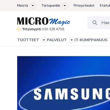
Meistä
Tietopankki
Yhteystiedot
Etätu
Toggle
Toggle
sub-
sub-
menu
menu
Yritysmyynti
010 328 4708
TUOTTEET
PALVELUT
IT-KUMPPANUUS
Toggle
Toggle
sub-
sub-
menu
menu