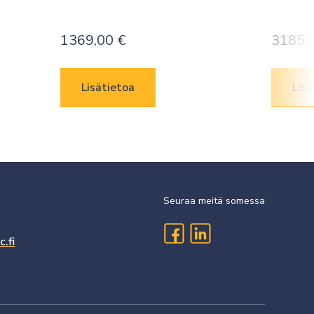
1369,00
€
3185,
Lisätietoa
Lisä
Seuraa meitä somessa
.fi