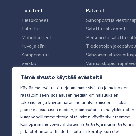
Tuotteet
Palvelut
Tietokoneet
Sähköposti ja viestintä
Tulostus
Salattu sähköposti
Mobiililaitteet
Personoitu salattu säh
Kuva ja ääni
Tiedostojen jakopalvel
Komponentit
Sähköinen allekirjoitus
Verkko
Varmuuskopiointipalvel
Ohjelmistot
Microsoft 365 yrityksil
Tämä sivusto käyttää evästeitä
Oheislaitteet
Microsoft 365 -varmist
Käytämme evästeitä tarjoamamme sisällön ja mainosten
WithSecure tietoturva y
räätälöimiseen, sosiaalisen median ominaisuuksien
WithSecuren tietoturva
tukemiseen ja kävijämäärämme analysoimiseen. Lisäksi
Käyttäjätukipalvelu
jaamme sosiaalisen median, mainosalan ja analytiikka-alan
Tietoturvakartoitus
kumppaneillemme tietoja siitä, miten käytät sivustoamme.
Sähköpostikartoitus
Kumppanimme voivat yhdistää näitä tietoja muihin tietoihin,
joita olet antanut heille tai joita on kerätty, kun olet
Valvottu tietoturva 24