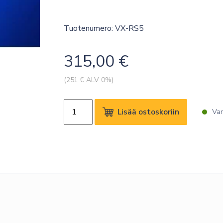
Tuotenumero: VX-RS5
315,00
€
(
251
€ ALV 0%)
SAMSUNG
Lisää ostoskoriin
Var
VXT
REMOTE
MANAGEMENT
STANDARD
5
YEARS
määrä