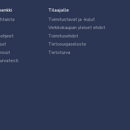
pankki
Tilaajalle
htaista
Toimitustavat ja -kulut
Verkkokaupan yleiset ehdot
öohjeet
Toimitusehdot
sut
Tietosuojaseloste
nssit
Tietoturva
urvatesti