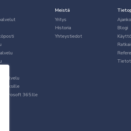
Meistä
Tieto
palvelut
Yritys
Ajanko
Historia
Blogi
köposti
Yhteystiedot
Käytt
u
Ratkai
palvelu
Refere
u
Tietot
le
uspalvelu
rityksille
 Microsoft 365:lle
/7