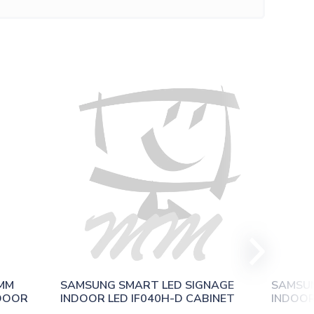
MM 
SAMSUNG SMART LED SIGNAGE 
SAMSUN
TDOOR
INDOOR LED IF040H-D CABINET
INDOOR