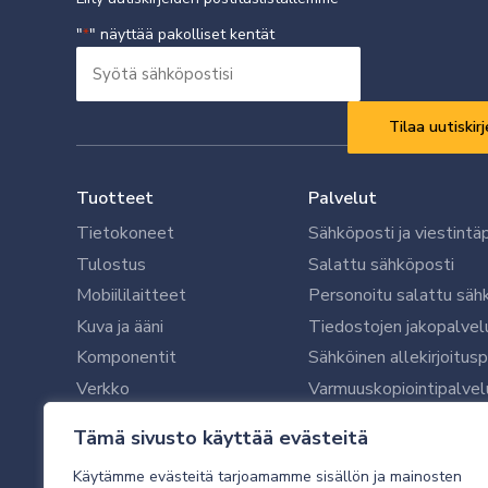
"
" näyttää pakolliset kentät
*
Syötä
sähköpostisi
Vaaditaan
*
Tuotteet
Palvelut
Tietokoneet
Sähköposti ja viestintä
Tulostus
Salattu sähköposti
Mobiililaitteet
Personoitu salattu säh
Kuva ja ääni
Tiedostojen jakopalvel
Komponentit
Sähköinen allekirjoitus
Verkko
Varmuuskopiointipalvel
Ohjelmistot
Microsoft 365 yrityksil
Tämä sivusto käyttää evästeitä
Oheislaitteet
Microsoft 365 -varmist
Käytämme evästeitä tarjoamamme sisällön ja mainosten
WithSecure tietoturva y