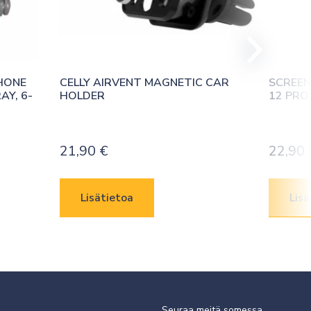
HONE 
CELLY AIRVENT MAGNETIC CAR 
SCREEN
Y, 6-
HOLDER
12 PRO
21,90
€
22,90
Lisätietoa
Lisä
Seuraa meitä somessa