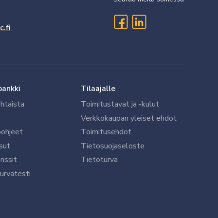
.fi
pankki
Tilaajalle
htaista
Toimitustavat ja -kulut
Verkkokaupan yleiset ehdot
öohjeet
Toimitusehdot
sut
Tietosuojaseloste
nssit
Tietoturva
urvatesti