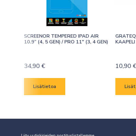
SCREENOR TEMPERED IPAD AIR 
GRATEQ 
10.9” (4, 5 GEN) / PRO 11″ (3, 4 GEN)
KAAPELI
34,90
€
10,90
Lisätietoa
Lisät
Liity uutiskirjeiden postituslistallemme