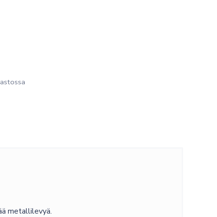
astossa
ää metallilevyä.