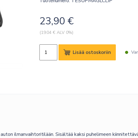
Tuotenumero: TESUPMAGLCLIP
23,90
€
(
19.04
€ ALV 0%)
SBS
Lisää ostoskoriin
Var
MAGNETIC
SQUARE
HOLDER
määrä
ton ilmanvaihtoritilään. Sisältää kaksi puhelimeen kiinnitettäv