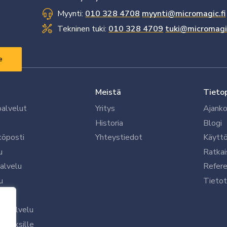
Myynti:
010 328 4708
myynti@micromagic.fi
Tekninen tuki:
010 328 4709
tuki@micromagic
Meistä
Tieto
palvelut
Yritys
Ajanko
Historia
Blogi
köposti
Yhteystiedot
Käytt
u
Ratkai
palvelu
Refere
u
Tietot
le
uspalvelu
rityksille