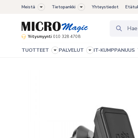
Meistä
Tietopankki
Yhteystiedot
Etätu
Toggle
Toggle
sub-
sub-
menu
menu
Yritysmyynti
010 328 4708
TUOTTEET
PALVELUT
IT-KUMPPANUUS
Toggle
Toggle
sub-
sub-
menu
menu