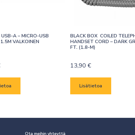
USB-A – MICRO-USB 
BLACK BOX  COILED TELEP
 1.5M VALKOINEN
HANDSET CORD – DARK GRA
FT. (1.8-M)
€
13,90
€
ietoa
Lisätietoa
Ota meihin yhteyttä