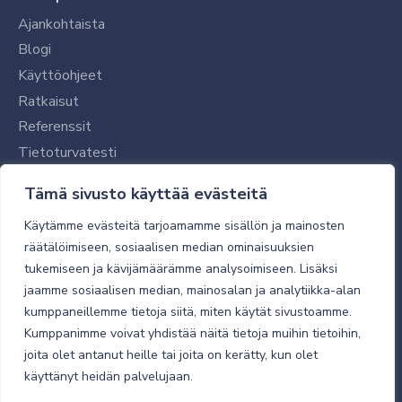
Ajankohtaista
Blogi
Käyttöohjeet
Ratkaisut
Referenssit
Tietoturvatesti
Tilaajalle
Tämä sivusto käyttää evästeitä
Toimitustavat ja -kulut
Käytämme evästeitä tarjoamamme sisällön ja mainosten
Verkkokaupan yleiset ehdot
räätälöimiseen, sosiaalisen median ominaisuuksien
tukemiseen ja kävijämäärämme analysoimiseen. Lisäksi
Toimitusehdot
jaamme sosiaalisen median, mainosalan ja analytiikka-alan
Tietosuojaseloste
kumppaneillemme tietoja siitä, miten käytät sivustoamme.
Tietoturva
Kumppanimme voivat yhdistää näitä tietoja muihin tietoihin,
joita olet antanut heille tai joita on kerätty, kun olet
käyttänyt heidän palvelujaan.