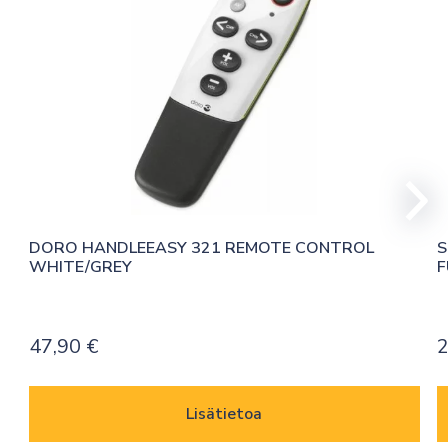
DORO HANDLEEASY 321 REMOTE CONTROL 
S
WHITE/GREY
F
47,90
€
2
Lisätietoa