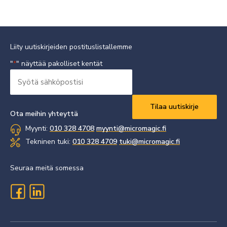
Liity uutiskirjeiden postituslistallemme
"
" näyttää pakolliset kentät
*
Syötä
sähköpostisi
Vaaditaan
*
Ota meihin yhteyttä
Myynti:
010 328 4708
myynti@micromagic.fi
Tekninen tuki:
010 328 4709
tuki@micromagic.fi
Seuraa meitä somessa