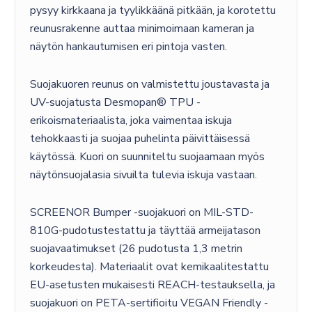
pysyy kirkkaana ja tyylikkäänä pitkään, ja korotettu
reunusrakenne auttaa minimoimaan kameran ja
näytön hankautumisen eri pintoja vasten.
Suojakuoren reunus on valmistettu joustavasta ja
UV-suojatusta Desmopan® TPU -
erikoismateriaalista, joka vaimentaa iskuja
tehokkaasti ja suojaa puhelinta päivittäisessä
käytössä. Kuori on suunniteltu suojaamaan myös
näytönsuojalasia sivuilta tulevia iskuja vastaan.
SCREENOR Bumper -suojakuori on MIL-STD-
810G-pudotustestattu ja täyttää armeijatason
suojavaatimukset (26 pudotusta 1,3 metrin
korkeudesta). Materiaalit ovat kemikaalitestattu
EU-asetusten mukaisesti REACH-testauksella, ja
suojakuori on PETA-sertifioitu VEGAN Friendly -