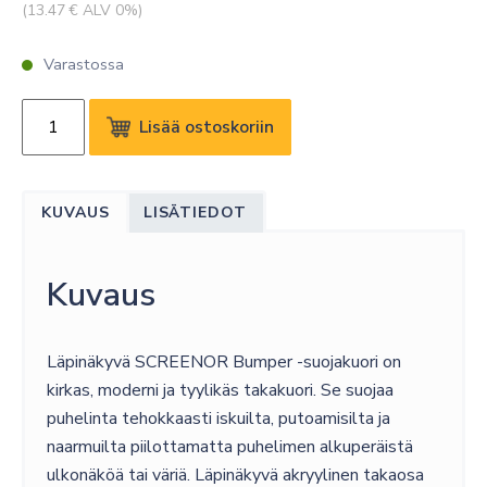
(
13.47
€ ALV 0%)
Varastossa
SCREENOR
Lisää ostoskoriin
BUMPER
GALAXY
XCOVER
KUVAUS
LISÄTIEDOT
5
LÄPINÄKYVÄ
määrä
Kuvaus
Läpinäkyvä SCREENOR Bumper -suojakuori on
kirkas, moderni ja tyylikäs takakuori. Se suojaa
puhelinta tehokkaasti iskuilta, putoamisilta ja
naarmuilta piilottamatta puhelimen alkuperäistä
ulkonäköä tai väriä. Läpinäkyvä akryylinen takaosa