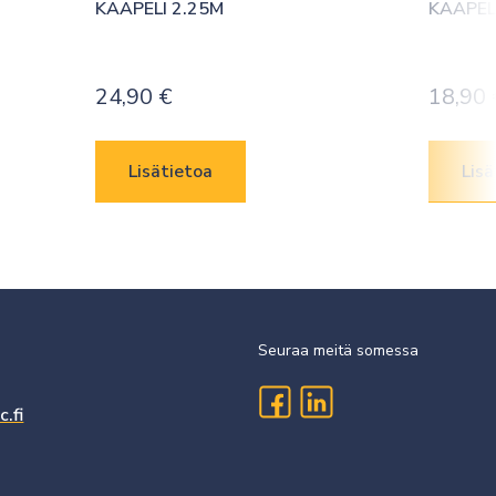
KAAPELI 2.25M
KAAPEL
24,90
€
18,90
Lisätietoa
Lisä
Seuraa meitä somessa
.fi