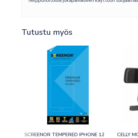
helppohoitoisia jokapäiväiseen käyttöön suojaamaa
Tutustu myös
SCREENOR TEMPERED IPHONE 12 
CELLY M