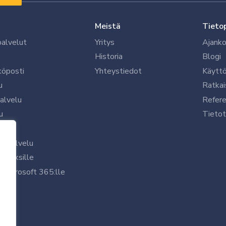
Meistä
Tieto
palvelut
Yritys
Ajanko
Historia
Blogi
köposti
Yhteystiedot
Käytt
u
Ratkai
palvelu
Refere
u
Tietot
le
uspalvelu
rityksille
 Microsoft 365:lle