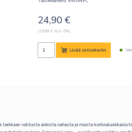
Tuotenumero: 44054FC
24,90
€
(
19.84
€ ALV 0%)
SCREENOR
Lisää ostoskoriin
Var
LUMO
IPHONE
16
BLACK
määrä
arkkaan valitusta aidosta nahasta ja muista korkealuokkaisista 