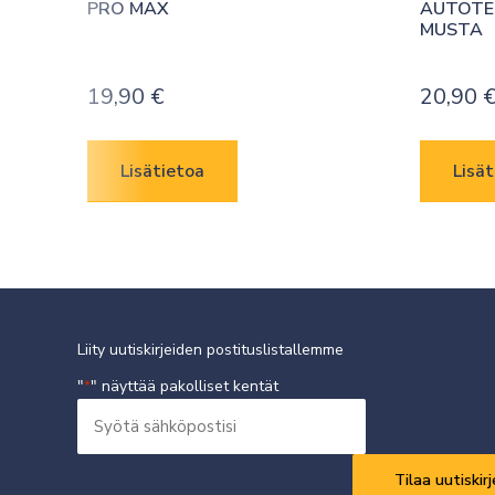
PRO MAX
AUTOTEL
MUSTA
19,90
€
20,90
Lisätietoa
Lisät
Liity uutiskirjeiden postituslistallemme
"
" näyttää pakolliset kentät
*
Syötä
sähköpostisi
Vaaditaan
*