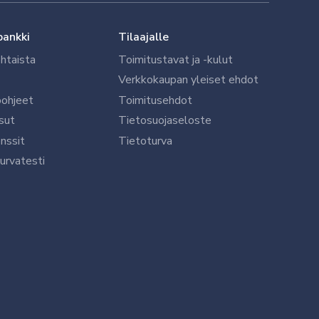
pankki
Tilaajalle
htaista
Toimitustavat ja -kulut
Verkkokaupan yleiset ehdot
öohjeet
Toimitusehdot
sut
Tietosuojaseloste
nssit
Tietoturva
urvatesti