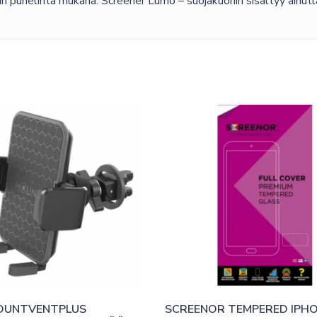
n puhelinta mukana. Screener Lumo – suojakuoriin sisältyy ainut
OUNTVENTPLUS 
SCREENOR TEMPERED IPHON