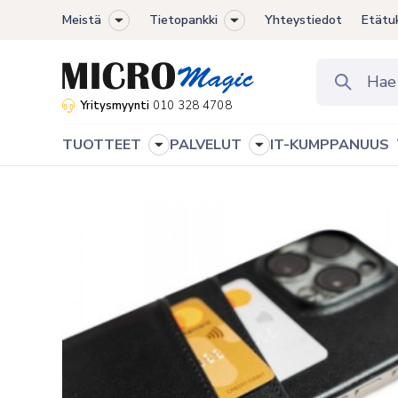
Meistä
Tietopankki
Yhteystiedot
Etätu
Toggle
Toggle
sub-
sub-
menu
menu
Yritysmyynti
010 328 4708
TUOTTEET
PALVELUT
IT-KUMPPANUUS
Toggle
Toggle
sub-
sub-
menu
menu