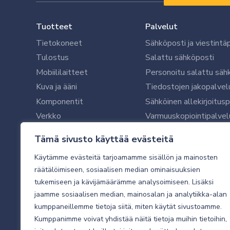
Tuotteet
Palvelut
Tietokoneet
Sähköposti ja viestintä
Tulostus
Salattu sähköposti
Mobiililaitteet
Personoitu salattu säh
Kuva ja ääni
Tiedostojen jakopalvel
Komponentit
Sähköinen allekirjoitus
Verkko
Varmuuskopiointipalvel
Ohjelmistot
Microsoft 365 yrityksil
Tämä sivusto käyttää evästeitä
Oheislaitteet
Microsoft 365 -varmist
Käytämme evästeitä tarjoamamme sisällön ja mainosten
WithSecure tietoturva y
räätälöimiseen, sosiaalisen median ominaisuuksien
WithSecuren tietoturva
tukemiseen ja kävijämäärämme analysoimiseen. Lisäksi
Käyttäjätukipalvelu
jaamme sosiaalisen median, mainosalan ja analytiikka-alan
Tietoturvakartoitus
kumppaneillemme tietoja siitä, miten käytät sivustoamme.
Sähköpostikartoitus
Kumppanimme voivat yhdistää näitä tietoja muihin tietoihin,