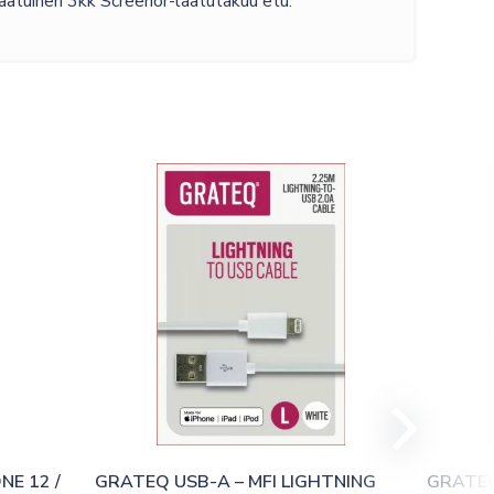
laatuinen 3kk Screenor-laatutakuu etu.
E 12 / 
GRATEQ USB-A – MFI LIGHTNING 
GRATEQ