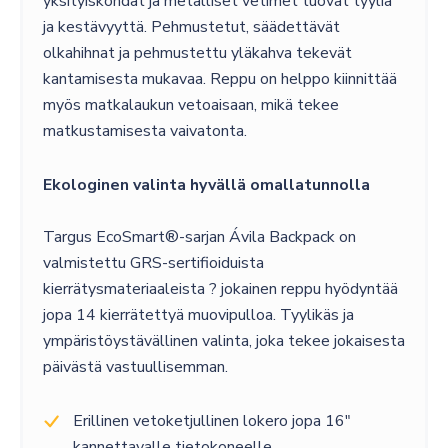
yksityiskohdat ja metalliset vetimet tuovat tyyliä
ja kestävyyttä. Pehmustetut, säädettävät
olkahihnat ja pehmustettu yläkahva tekevät
kantamisesta mukavaa. Reppu on helppo kiinnittää
myös matkalaukun vetoaisaan, mikä tekee
matkustamisesta vaivatonta.
Ekologinen valinta hyvällä omallatunnolla
Targus EcoSmart®-sarjan Ávila Backpack on
valmistettu GRS-sertifioiduista
kierrätysmateriaaleista ? jokainen reppu hyödyntää
jopa 14 kierrätettyä muovipulloa. Tyylikäs ja
ympäristöystävällinen valinta, joka tekee jokaisesta
päivästä vastuullisemman.
Erillinen vetoketjullinen lokero jopa 16″
kannettavalle tietokoneelle