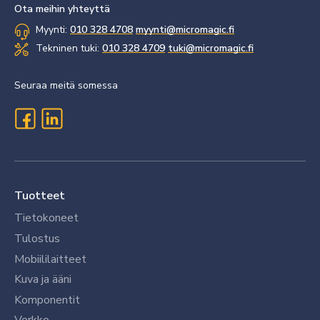
Ota meihin yhteyttä
Myynti:
010 328 4708
myynti@micromagic.fi
Tekninen tuki:
010 328 4709
tuki@micromagic.fi
Seuraa meitä somessa
Tuotteet
Tietokoneet
Tulostus
Mobiililaitteet
Kuva ja ääni
Komponentit