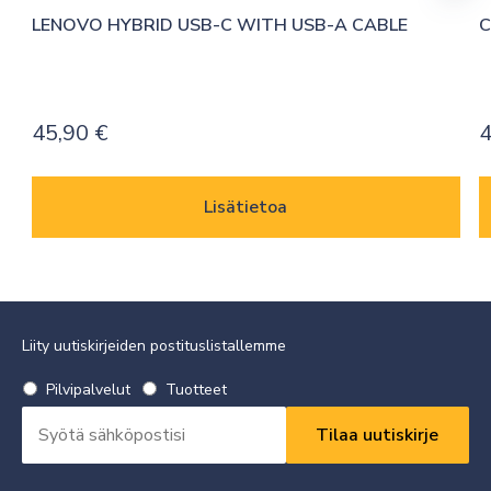
LENOVO HYBRID USB-C WITH USB-A CABLE
C
45,90
€
4
Lisätietoa
Liity uutiskirjeiden postituslistallemme
Valitse
Pilvipalvelut
Tuotteet
uutiskirje
Sähköpostiosoite
*
*
Vaaditaan
Vaaditaan