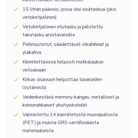
15 litran pääosio, jossa viisi sisätaskua (yksi
vetoketjullinen)
Vetoketjullinen etutasku ja piilotettu
takatasku arvotavaroille
Pehmustetut, säädettävät olkahihnat ja
yläkahva
Kiinnitettävissä helposti matkalaukun
vetoaisaan
Kirkas sisävuori helpottaa tavaroiden
löytämistä
Vedenkestävä memory-kangas, metalliset ja
keinonahkaiset yksityiskohdat
Valmistettu 14 kierrätetystä muovipullosta
(PET) ja muista GRS-sertifioiduista
materiaaleista