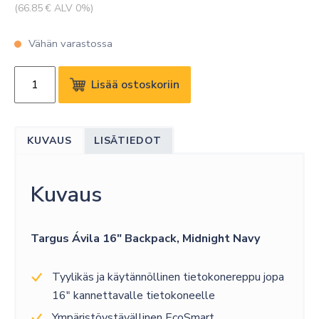
(
66.85
€ ALV 0%)
Vähän varastossa
TARGUS
Lisää ostoskoriin
AVILA
16"
BACKPACK,
KUVAUS
LISÄTIEDOT
MIDNIGHT
NAVY
määrä
Kuvaus
Targus Ávila 16″ Backpack, Midnight Navy
Tyylikäs ja käytännöllinen tietokonereppu jopa
16″ kannettavalle tietokoneelle
Ympäristöystävällinen EcoSmart,