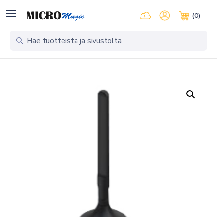
Kirjaudu pilvipalveluihi
Oma tili
(0)
Ostosko