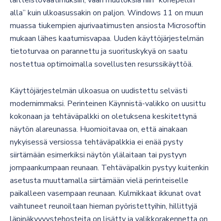
laitteistovaatimuksiin, vaan muutoksia niin ”konepellin
alla” kuin ulkoasussakin on paljon. Windows 11 on muun
muassa tiukempien ajurivaatimusten ansiosta Microsoftin
mukaan lähes kaatumisvapaa. Uuden käyttöjärjestelmän
tietoturvaa on parannettu ja suorituskykyä on saatu
nostettua optimoimalla sovellusten resurssikäyttöä.
Käyttöjärjestelmän ulkoasua on uudistettu selvästi
modernimmaksi. Perinteinen Käynnistä-valikko on uusittu
kokonaan ja tehtäväpalkki on oletuksena keskitettynä
näytön alareunassa. Huomioitavaa on, että ainakaan
nykyisessä versiossa tehtäväpalkkia ei enää pysty
siirtämään esimerkiksi näytön ylälaitaan tai pystyyn
jompaankumpaan reunaan. Tehtäväpalkin pystyy kuitenkin
asetusta muuttamalla siirtämään vielä perinteiselle
paikalleen vasempaan reunaan. Kulmikkaat ikkunat ovat
vaihtuneet reunoiltaan hieman pyöristettyihin, hillittyjä
läpinäkyvyystehosteita on lisätty ja valikkorakennetta on