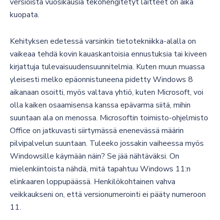
versioista vuosikausia tekohengitetyt laitteet on aika
kuopata.
Kehityksen edetessä varsinkin tietotekniikka-alalla on
vaikeaa tehdä kovin kauaskantoisia ennustuksia tai kiveen
kirjattuja tulevaisuudensuunnitelmia. Kuten muun muassa
yleisesti melko epäonnistuneena pidetty Windows 8
aikanaan osoitti, myös valtava yhtiö, kuten Microsoft, voi
olla kaiken osaamisensa kanssa epävarma siitä, mihin
suuntaan ala on menossa. Microsoftin toimisto-ohjelmisto
Office on jatkuvasti siirtymässä enenevässä määrin
pilvipalvelun suuntaan. Tuleeko jossakin vaiheessa myös
Windowsille käymään näin? Se jää nähtäväksi. On
mielenkiintoista nähdä, mitä tapahtuu Windows 11:n
elinkaaren loppupäässä. Henkilökohtainen vahva
veikkaukseni on, että versionumerointi ei pääty numeroon
11.