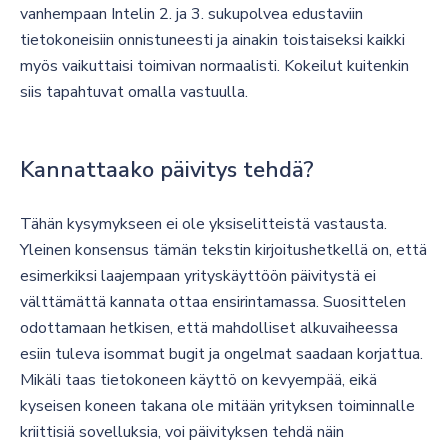
vanhempaan Intelin 2. ja 3. sukupolvea edustaviin
tietokoneisiin onnistuneesti ja ainakin toistaiseksi kaikki
myös vaikuttaisi toimivan normaalisti. Kokeilut kuitenkin
siis tapahtuvat omalla vastuulla.
Kannattaako päivitys tehdä?
Tähän kysymykseen ei ole yksiselitteistä vastausta.
Yleinen konsensus tämän tekstin kirjoitushetkellä on, että
esimerkiksi laajempaan yrityskäyttöön päivitystä ei
välttämättä kannata ottaa ensirintamassa. Suosittelen
odottamaan hetkisen, että mahdolliset alkuvaiheessa
esiin tuleva isommat bugit ja ongelmat saadaan korjattua.
Mikäli taas tietokoneen käyttö on kevyempää, eikä
kyseisen koneen takana ole mitään yrityksen toiminnalle
kriittisiä sovelluksia, voi päivityksen tehdä näin