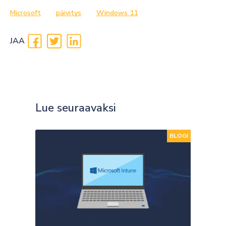
Microsoft
päivitys
Windows 11
JAA
Lue seuraavaksi
BLOGI