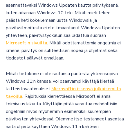
asennettavaksi Windows Updaten kautta päivityksenä,
kuten aikanaan Windows 10 teki. Mikäli mieli tekee
päästä heti kokeilemaan uutta Windowsia, ja
päivitysilmoitusta ei ole ilmaantunut Windows Updaten
yhteyteen, päivitystyökalun saa ladattua suoraan
Microsoftin sivuilta
. Mikäli odottamattomia ongelmia ei
ilmene, päivitys on suhteellisen nopea ja ohjelmat sekä
tiedostot säilyvät ennallaan.
Mikäli tietokone ei ole rautansa puolesta yhteensopiva
Windows 11:n kanssa, voi osaavampi käyttäjä kiertää
laitteistovaatimukset
Microsoftin itsensä julkaisemilla
tavoilla
. Rajoituksia kierrettäessä Microsoft ei anna
toimivuustakuuta. Käyttäjän pitää varautua mahdollisiin
ongelmiin myös myöhemmin esimerkiksi suurempien
päivitysten yhteydessä. Olemme itse testanneet asentaa
näitä ohjeita käyttäen Windows 11:n kahteen