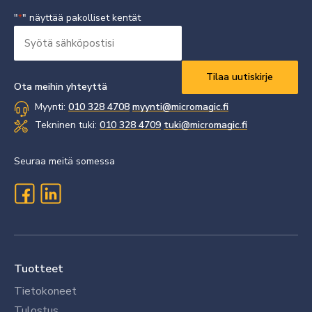
"
" näyttää pakolliset kentät
*
Syötä
sähköpostisi
Vaaditaan
*
Ota meihin yhteyttä
Myynti:
010 328 4708
myynti@micromagic.fi
Tekninen tuki:
010 328 4709
tuki@micromagic.fi
Seuraa meitä somessa
Tuotteet
Tietokoneet
Tulostus