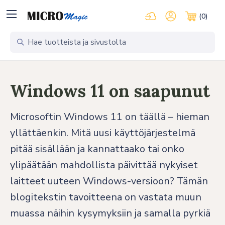
Kirjaudu pilvipalveluihi
Oma tili
(0)
Ostosko
Windows 11 on saapunut
Microsoftin Windows 11 on täällä – hieman
yllättäenkin. Mitä uusi käyttöjärjestelmä
pitää sisällään ja kannattaako tai onko
ylipäätään mahdollista päivittää nykyiset
laitteet uuteen Windows-versioon? Tämän
blogitekstin tavoitteena on vastata muun
muassa näihin kysymyksiin ja samalla pyrkiä