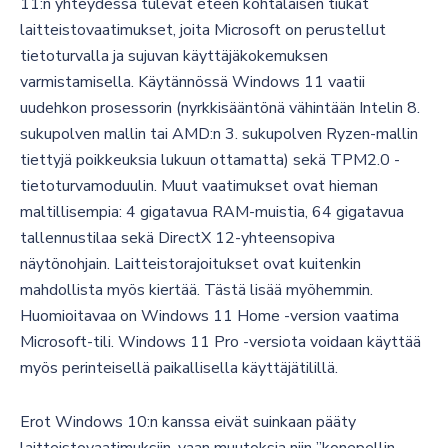
11:n yhteydessä tulevat eteen kohtalaisen tiukat
laitteistovaatimukset, joita Microsoft on perustellut
tietoturvalla ja sujuvan käyttäjäkokemuksen
varmistamisella. Käytännössä Windows 11 vaatii
uudehkon prosessorin (nyrkkisääntönä vähintään Intelin 8.
sukupolven mallin tai AMD:n 3. sukupolven Ryzen-mallin
tiettyjä poikkeuksia lukuun ottamatta) sekä TPM2.0 -
tietoturvamoduulin. Muut vaatimukset ovat hieman
maltillisempia: 4 gigatavua RAM-muistia, 64 gigatavua
tallennustilaa sekä DirectX 12-yhteensopiva
näytönohjain. Laitteistorajoitukset ovat kuitenkin
mahdollista myös kiertää. Tästä lisää myöhemmin.
Huomioitavaa on Windows 11 Home -version vaatima
Microsoft-tili. Windows 11 Pro -versiota voidaan käyttää
myös perinteisellä paikallisella käyttäjätilillä.
Erot Windows 10:n kanssa eivät suinkaan pääty