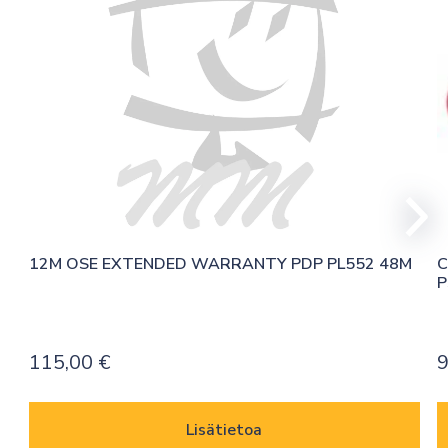
12M OSE EXTENDED WARRANTY PDP PL552 48M
C
P
115,00
€
9
Lisätietoa