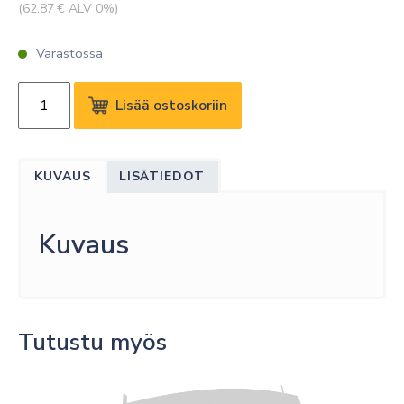
(
62.87
€ ALV 0%)
Varastossa
12M
Lisää ostoskoriin
OSE
EXTENDED
WARRANTY
KUVAUS
LISÄTIEDOT
PDP
BH380
48M
Kuvaus
määrä
Tutustu myös