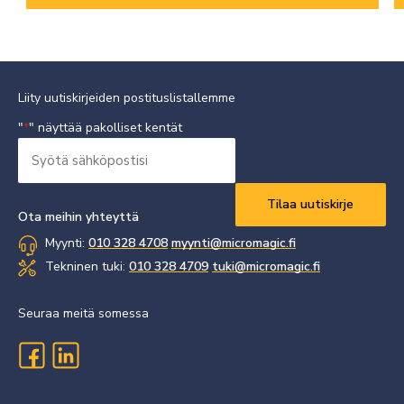
Liity uutiskirjeiden postituslistallemme
"
" näyttää pakolliset kentät
*
Syötä
sähköpostisi
Vaaditaan
*
Ota meihin yhteyttä
Myynti:
010 328 4708
myynti@micromagic.fi
Tekninen tuki:
010 328 4709
tuki@micromagic.fi
Seuraa meitä somessa