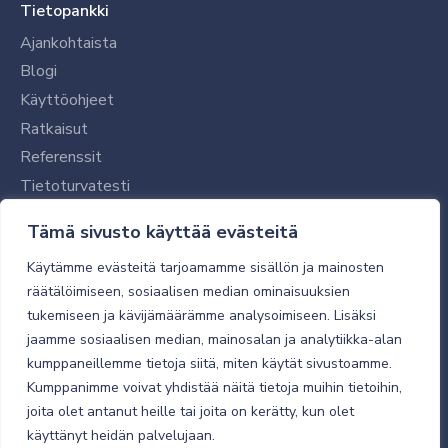
Tietopankki
Ajankohtaista
Blogi
Käyttöohjeet
Ratkaisut
Referenssit
Tietoturvatesti
Tilaajalle
Tämä sivusto käyttää evästeitä
Toimitustavat ja -kulut
Käytämme evästeitä tarjoamamme sisällön ja mainosten
Verkkokaupan yleiset ehdot
räätälöimiseen, sosiaalisen median ominaisuuksien
tukemiseen ja kävijämäärämme analysoimiseen. Lisäksi
Toimitusehdot
jaamme sosiaalisen median, mainosalan ja analytiikka-alan
Tietosuojaseloste
kumppaneillemme tietoja siitä, miten käytät sivustoamme.
Tietoturva
Kumppanimme voivat yhdistää näitä tietoja muihin tietoihin,
joita olet antanut heille tai joita on kerätty, kun olet
käyttänyt heidän palvelujaan.