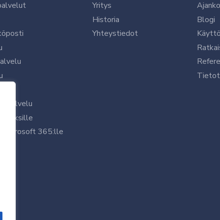
palvelut
Yritys
Ajanko
Historia
Blogi
köposti
Yhteystiedot
Käytt
u
Ratkai
palvelu
Refere
u
Tietot
le
uspalvelu
rityksille
 Microsoft 365:lle
/7