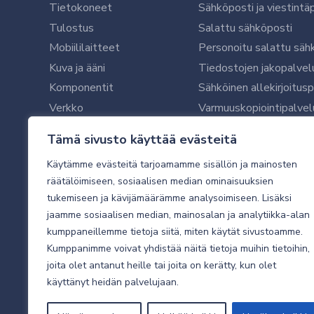
Tietokoneet
Sähköposti ja viestintä
Tulostus
Salattu sähköposti
Mobiililaitteet
Personoitu salattu säh
Kuva ja ääni
Tiedostojen jakopalvel
Komponentit
Sähköinen allekirjoitus
Verkko
Varmuuskopiointipalvel
Ohjelmistot
Microsoft 365 yrityksil
Tämä sivusto käyttää evästeitä
Oheislaitteet
Microsoft 365 -varmist
Käytämme evästeitä tarjoamamme sisällön ja mainosten
WithSecure tietoturva y
räätälöimiseen, sosiaalisen median ominaisuuksien
WithSecuren tietoturva
tukemiseen ja kävijämäärämme analysoimiseen. Lisäksi
Käyttäjätukipalvelu
jaamme sosiaalisen median, mainosalan ja analytiikka-alan
Tietoturvakartoitus
kumppaneillemme tietoja siitä, miten käytät sivustoamme.
Sähköpostikartoitus
Kumppanimme voivat yhdistää näitä tietoja muihin tietoihin,
joita olet antanut heille tai joita on kerätty, kun olet
Valvottu tietoturva 24
käyttänyt heidän palvelujaan.