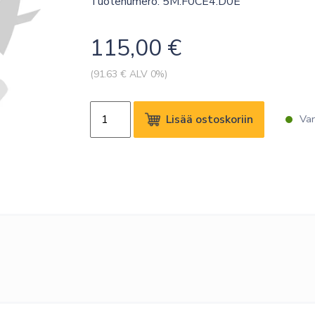
Tuotenumero: 5M.F0CE4.D0E
115,00
€
(
91.63
€ ALV 0%)
24M
Lisää ostoskoriin
Var
OSE
EXTENDED
WARRANTY
PDP
SL550
60M
määrä