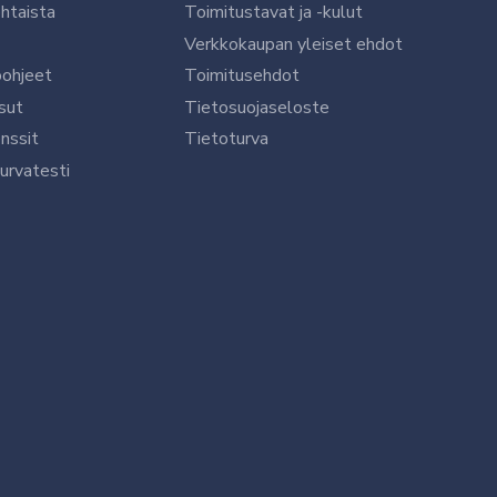
htaista
Toimitustavat ja -kulut
Verkkokaupan yleiset ehdot
öohjeet
Toimitusehdot
sut
Tietosuojaseloste
nssit
Tietoturva
urvatesti