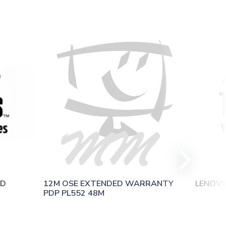
D 
12M OSE EXTENDED WARRANTY 
LENOVO
PDP PL552 48M