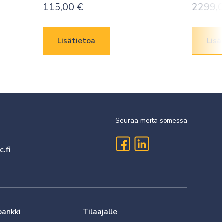
115,00
€
2299,
Lisätietoa
Lisä
Seuraa meitä somessa
.fi
pankki
Tilaajalle