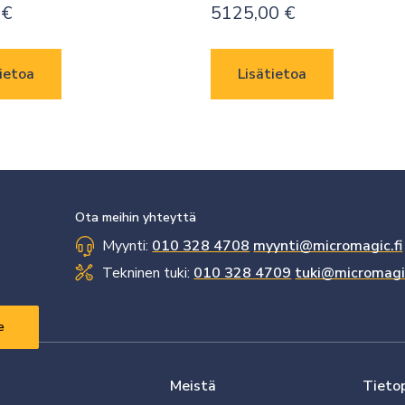
0
€
5125,00
€
ietoa
Lisätietoa
Ota meihin yhteyttä
Myynti:
010 328 4708
myynti@micromagic.fi
Tekninen tuki:
010 328 4709
tuki@micromagic
Meistä
Tieto