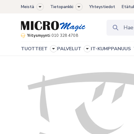
Meistä
Tietopankki
Yhteystiedot
Etätu
Toggle
Toggle
sub-
sub-
menu
menu
Yritysmyynti
010 328 4708
TUOTTEET
PALVELUT
IT-KUMPPANUUS
Toggle
Toggle
sub-
sub-
menu
menu