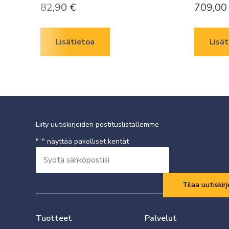
82,90
€
709,0
Lisätietoa
Lisät
Liity uutiskirjeiden postituslistallemme
"
" näyttää pakolliset kentät
*
Syötä
sähköpostisi
Vaaditaan
*
Tuotteet
Palvelut