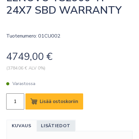
24X7 SBD WARRANTY
Tuotenumero: 01CU002
4749,00
€
(
3784.06
€ ALV 0%)
Varastossa
LENOVO
Lisää ostoskoriin
TS2900
4Y
24X7
KUVAUS
LISÄTIEDOT
SBD
WARRANTY