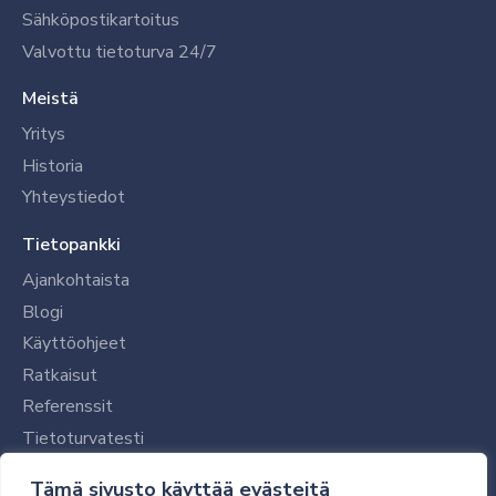
Sähköpostikartoitus
Valvottu tietoturva 24/7
Meistä
Yritys
Historia
Yhteystiedot
Tietopankki
Ajankohtaista
Blogi
Käyttöohjeet
Ratkaisut
Referenssit
Tietoturvatesti
Tilaajalle
Tämä sivusto käyttää evästeitä