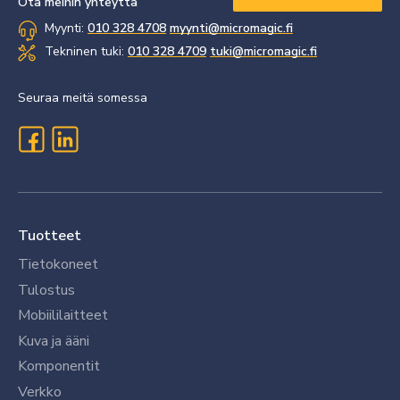
Ota meihin yhteyttä
Myynti:
010 328 4708
myynti@micromagic.fi
Tekninen tuki:
010 328 4709
tuki@micromagic.fi
Seuraa meitä somessa
Tuotteet
Tietokoneet
Tulostus
Mobiililaitteet
Kuva ja ääni
Komponentit
Verkko