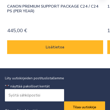
CANON PREMIUM SUPPORT PACKAGE C24 / C24 
1
PS (PER YEAR)
445,00
€
1
Lisätietoa
Liity uutiskirjeiden postituslistallemme
"
" näyttää pakolliset kentät
*
Syötä
sähköpostisi
Vaaditaan
*