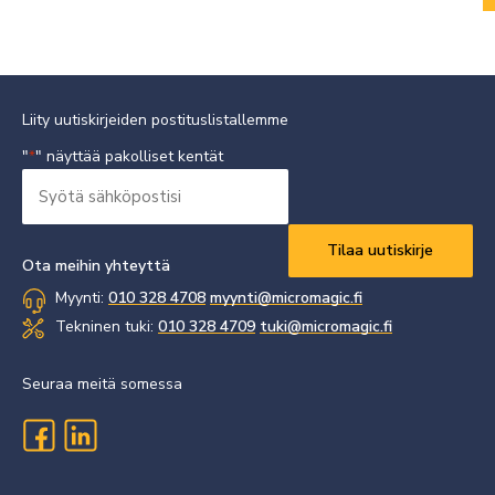
Liity uutiskirjeiden postituslistallemme
"
" näyttää pakolliset kentät
*
Syötä
sähköpostisi
Vaaditaan
*
Ota meihin yhteyttä
Myynti:
010 328 4708
myynti@micromagic.fi
Tekninen tuki:
010 328 4709
tuki@micromagic.fi
Seuraa meitä somessa