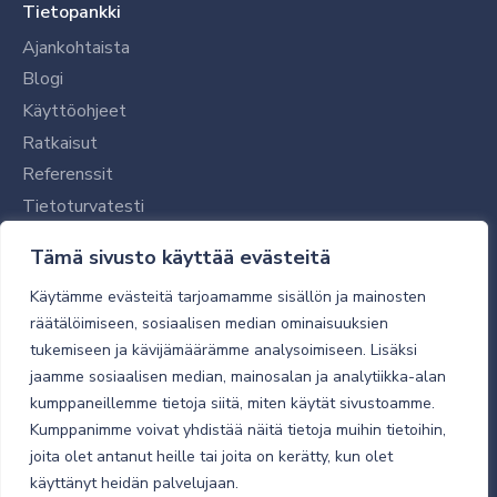
Tietopankki
Ajankohtaista
Blogi
Käyttöohjeet
Ratkaisut
Referenssit
Tietoturvatesti
Tilaajalle
Tämä sivusto käyttää evästeitä
Toimitustavat ja -kulut
Käytämme evästeitä tarjoamamme sisällön ja mainosten
Verkkokaupan yleiset ehdot
räätälöimiseen, sosiaalisen median ominaisuuksien
tukemiseen ja kävijämäärämme analysoimiseen. Lisäksi
Toimitusehdot
jaamme sosiaalisen median, mainosalan ja analytiikka-alan
Tietosuojaseloste
kumppaneillemme tietoja siitä, miten käytät sivustoamme.
Tietoturva
Kumppanimme voivat yhdistää näitä tietoja muihin tietoihin,
joita olet antanut heille tai joita on kerätty, kun olet
käyttänyt heidän palvelujaan.