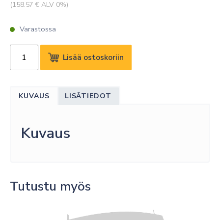
(
158.57
€ ALV 0%)
Varastossa
12M
Lisää ostoskoriin
OSE
EXTENDED
WARRANTY
KUVAUS
LISÄTIEDOT
PDP
RP750K
48M
Kuvaus
määrä
Tutustu myös