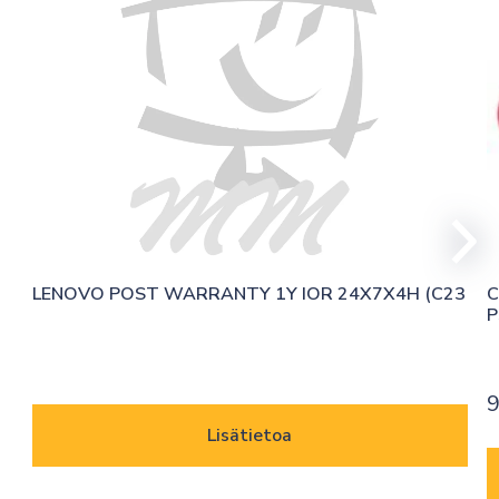
LENOVO POST WARRANTY 1Y IOR 24X7X4H (C23
C
P
9
Lisätietoa