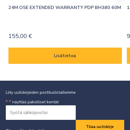
24M OSE EXTENDED WARRANTY PDP BH380 60M
1
155,00
€
9
Lisätietoa
Liity uutiskirjeiden postituslistallemme
"
" näyttää pakolliset kentät
*
Syötä
sähköpostisi
Vaaditaan
*