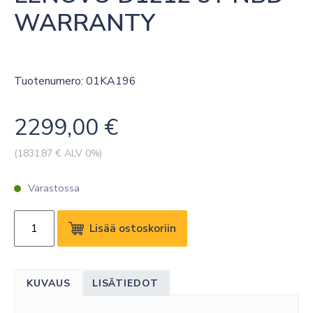
WARRANTY
Tuotenumero: 01KA196
2299,00
€
(
1831.87
€ ALV 0%)
Varastossa
LENOVO
Lisää ostoskoriin
D1212
5Y
NBD
KUVAUS
LISÄTIEDOT
WARRANTY
määrä