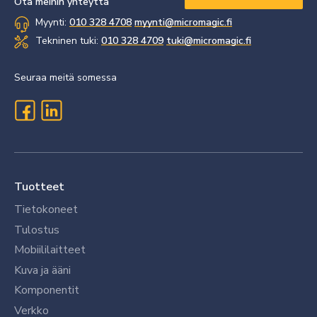
Ota meihin yhteyttä
Myynti:
010 328 4708
myynti@micromagic.fi
Tekninen tuki:
010 328 4709
tuki@micromagic.fi
Seuraa meitä somessa
Tuotteet
Tietokoneet
Tulostus
Mobiililaitteet
Kuva ja ääni
Komponentit
Verkko