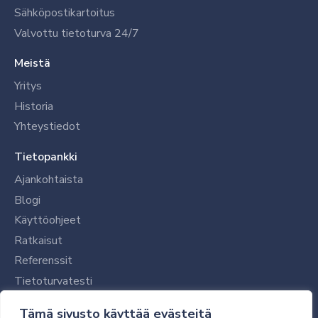
Sähköpostikartoitus
Valvottu tietoturva 24/7
Meistä
Yritys
Historia
Yhteystiedot
Tietopankki
Ajankohtaista
Blogi
Käyttöohjeet
Ratkaisut
Referenssit
Tietoturvatesti
Tilaajalle
Tämä sivusto käyttää evästeitä