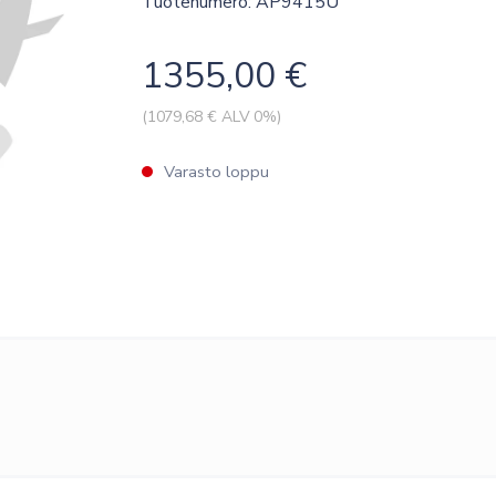
Tuotenumero: AP9415U
1355,00
€
(
1079,68
€ ALV 0%)
Varasto loppu