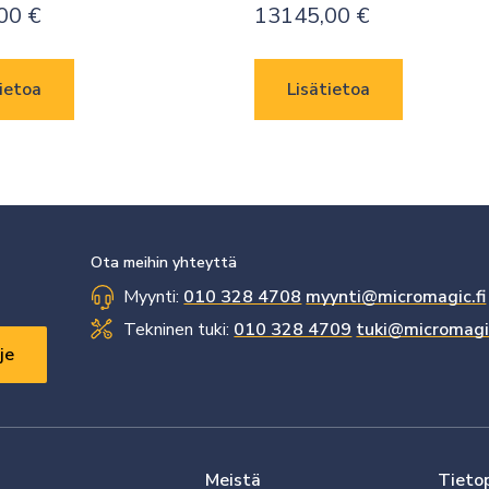
,00
€
13145,00
€
ietoa
Lisätietoa
Ota meihin yhteyttä
Myynti:
010 328 4708
myynti@micromagic.fi
Tekninen tuki:
010 328 4709
tuki@micromagic
Meistä
Tieto