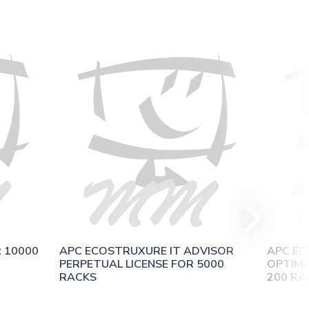
 10000
APC ECOSTRUXURE IT ADVISOR 
APC EC
PERPETUAL LICENSE FOR 5000 
OPTIMI
RACKS
200 RA