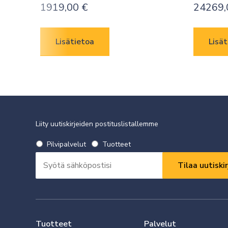
1919,00
€
24269
Lisätietoa
Lisät
Liity uutiskirjeiden postituslistallemme
Valitse
Pilvipalvelut
Tuotteet
uutiskirje
Sähköpostiosoite
*
*
Vaaditaan
Vaaditaan
Tuotteet
Palvelut