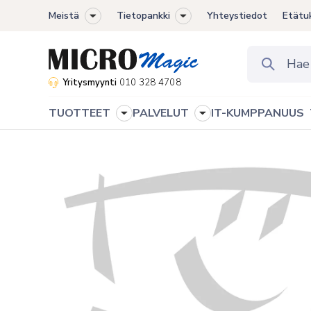
Meistä
Tietopankki
Yhteystiedot
Etätu
Toggle
Toggle
sub-
sub-
menu
menu
Yritysmyynti
010 328 4708
TUOTTEET
PALVELUT
IT-KUMPPANUUS
Toggle
Toggle
sub-
sub-
menu
menu