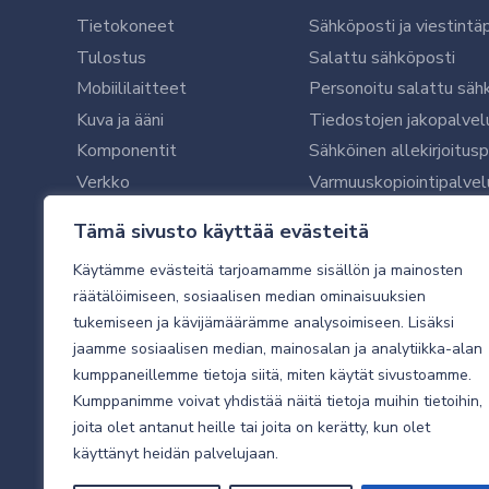
Tietokoneet
Sähköposti ja viestintä
Tulostus
Salattu sähköposti
Mobiililaitteet
Personoitu salattu säh
Kuva ja ääni
Tiedostojen jakopalvel
Komponentit
Sähköinen allekirjoitus
Verkko
Varmuuskopiointipalvel
Ohjelmistot
Microsoft 365 yrityksil
Tämä sivusto käyttää evästeitä
Oheislaitteet
Microsoft 365 -varmist
Käytämme evästeitä tarjoamamme sisällön ja mainosten
WithSecure tietoturva y
räätälöimiseen, sosiaalisen median ominaisuuksien
WithSecuren tietoturva
tukemiseen ja kävijämäärämme analysoimiseen. Lisäksi
Käyttäjätukipalvelu
jaamme sosiaalisen median, mainosalan ja analytiikka-alan
Tietoturvakartoitus
kumppaneillemme tietoja siitä, miten käytät sivustoamme.
Sähköpostikartoitus
Kumppanimme voivat yhdistää näitä tietoja muihin tietoihin,
joita olet antanut heille tai joita on kerätty, kun olet
Valvottu tietoturva 24
käyttänyt heidän palvelujaan.