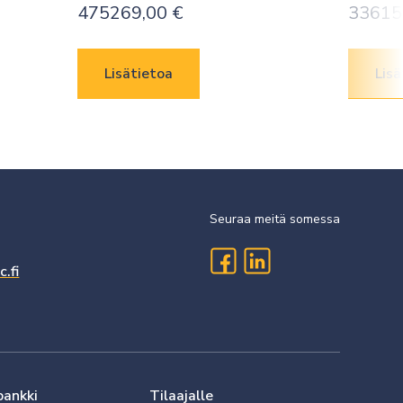
475269,00
€
33615
Lisätietoa
Lisä
Seuraa meitä somessa
.fi
pankki
Tilaajalle