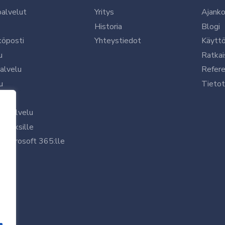
palvelut
Yritys
Ajanko
Historia
Blogi
köposti
Yhteystiedot
Käytt
u
Ratkai
palvelu
Refere
u
Tietot
le
uspalvelu
rityksille
 Microsoft 365:lle
/7