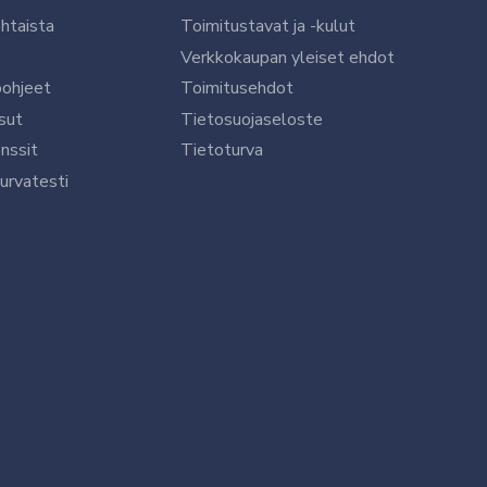
htaista
Toimitustavat ja -kulut
Verkkokaupan yleiset ehdot
öohjeet
Toimitusehdot
sut
Tietosuojaseloste
nssit
Tietoturva
urvatesti