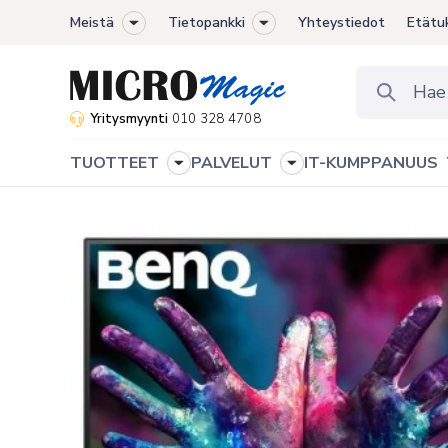
Meistä
Tietopankki
Yhteystiedot
Etätu
Toggle
Toggle
sub-
sub-
menu
menu
Yritysmyynti
010 328 4708
TUOTTEET
PALVELUT
IT-KUMPPANUUS
Toggle
Toggle
sub-
sub-
menu
menu