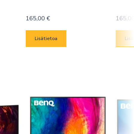
165,00
€
165,0
Lisätietoa
Lisä