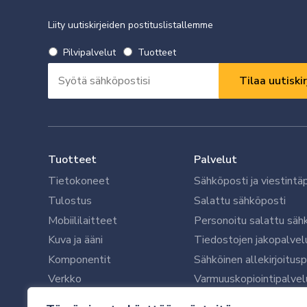
Liity uutiskirjeiden postituslistallemme
Valitse
Pilvipalvelut
Tuotteet
uutiskirje
Sähköpostiosoite
*
*
Vaaditaan
Vaaditaan
Tuotteet
Palvelut
Tietokoneet
Sähköposti ja viestintä
Tulostus
Salattu sähköposti
Mobiililaitteet
Personoitu salattu säh
Kuva ja ääni
Tiedostojen jakopalvel
Komponentit
Sähköinen allekirjoitus
Verkko
Varmuuskopiointipalvel
Ohjelmistot
Microsoft 365 yrityksil