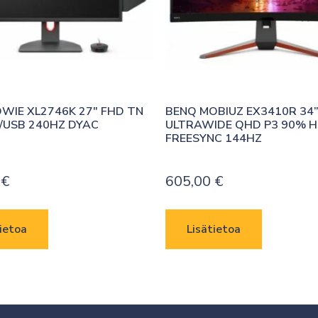
WIE XL2746K 27″ FHD TN 
BENQ MOBIUZ EX3410R 34”
/USB 240HZ DYAC
ULTRAWIDE QHD P3 90% HD
FREESYNC 144HZ
0
€
605,00
€
ietoa
Lisätietoa