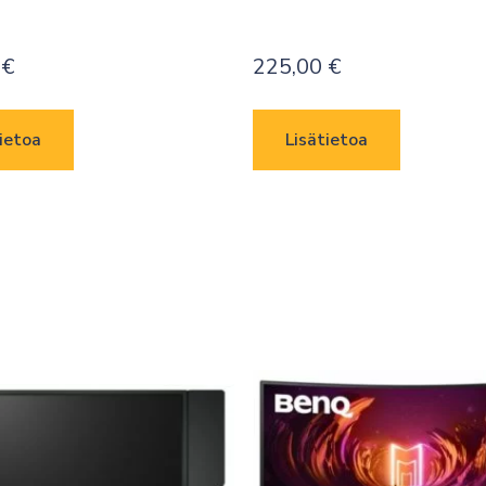
0
€
225,00
€
ietoa
Lisätietoa