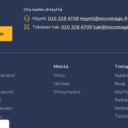
Ota meihin yhteyttä
Myynti:
010 328 4708
myynti@micromagic.fi
Tekninen tuki:
010 328 4709
tuki@micromagic
Meistä
Tieto
palvelut
Yritys
Ajanko
Historia
Blogi
köposti
Yhteystiedot
Käytt
u
Ratkai
palvelu
Refere
u
Tietot
le