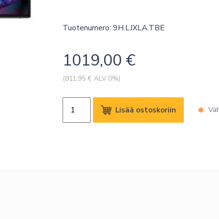
Tuotenumero: 9H.LJXLA.TBE
1019,00
€
(
811.95
€ ALV 0%)
BENQ
Lisää ostoskoriin
Väh
PD2725U
27"
4K
UHD
IPS
HAS
HDMI/DP
TB3
USB-