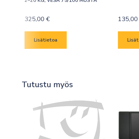
2–20 KG, VESA 75/100 MUSTA
325,00
€
135,0
Lisätietoa
Lisät
Tutustu myös