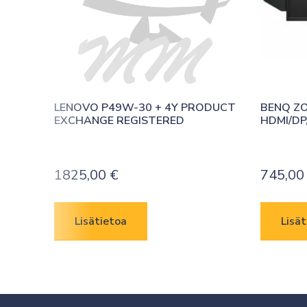
LENOVO P49W-30 + 4Y PRODUCT 
BENQ ZO
EXCHANGE REGISTERED
HDMI/DP
1825,00
€
745,0
Lisätietoa
Lisät