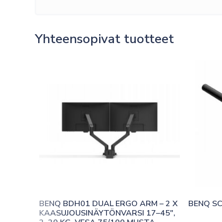
Yhteensopivat tuotteet
BENQ BDH01 DUAL ERGO ARM – 2 X 
BENQ SC
KAASUJOUSINÄYTÖNVARSI 17–45″, 