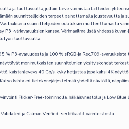
C
utta ja tuottavuutta, jolloin tarve varmistaa laitteiden yhteens
PD65W
än suunnittelijoiden tarpeet painottamalla joustavuutta ja suu
määrä
. Vastauksena suunnittelijoiden odotuksiin moitteettomasta vä
ay P3 -väriavaruuksien kanssa. Värimaailma lisää yhdessä kuvan-
elutyön tuottavuutta.
P3-avaruudesta ja 100 % sRGB-ja Rec.709-avaruuksista tar
ttävät monimutkaisten suunnitelmien yksityiskohdat tarkasti. 
 kaistanleveys 40 Gb/s, kyky ketjuttaa jopa kaksi 4K-näyttöä 
hta eri tietokonejärjestelmää yhdellä näytöllä, näppäimistöll
inti Flicker-Free-toiminnolla, häikäisynestolla ja Low Blue Li
ated-ja Calman Verified -sertifikaatit värintoistosta