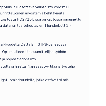
opivuus ja luotettava värintoisto korostuu
nnittelijoiden arvostamia kehittyneitä
rintoistosta PD2725U:ssa on käytössä parannettu
ja datansiirtoa tehostavien Thunderbolt 3 -
kkuudella Delta E = 3 IPS-paneelissa
Optimaalinen tila suunnittelijan työhön
ja nopea tiedonsiirto
ä ja hiirellä. Näin säästyy tilaa ja työteho
ght -ominaisuudella, jotka estävät silmiä