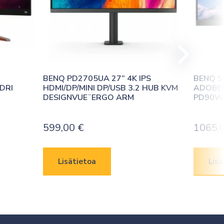
 
BENQ PD2705UA 27” 4K IPS 
BENQ S
RI 
HDMI/DP/MINI DP/USB 3.2 HUB KVM 
ADOBERG
DESIGNVUE¨ERGO ARM
PD90W 
599,00
€
1065,
Lisätietoa
Lisä