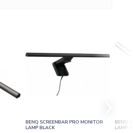
BENQ SCREENBAR PRO MONITOR 
BENQ S
LAMP BLACK
LAMP (S