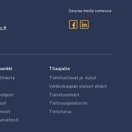
Seuraa meitä somessa
.fi
pankki
Tilaajalle
htaista
Toimitustavat ja -kulut
Verkkokaupan yleiset ehdot
öohjeet
Toimitusehdot
sut
Tietosuojaseloste
nssit
Tietoturva
urvatesti