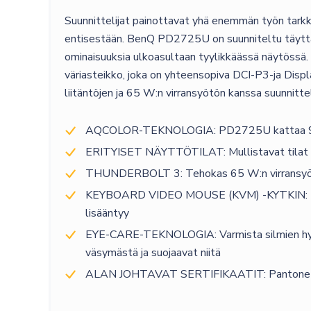
Suunnittelijat painottavat yhä enemmän työn tarkku
entisestään. BenQ PD2725U on suunniteltu täyttämä
ominaisuuksia ulkoasultaan tyylikkäässä näytössä
väriasteikko, joka on yhteensopiva DCI-P3-ja Displ
liitäntöjen ja 65 W:n virransyötön kanssa suunnitt
AQCOLOR-TEKNOLOGIA: PD2725U kattaa 95 % 
ERITYISET NÄYTTÖTILAT: Mullistavat tilat näy
THUNDERBOLT 3: Tehokas 65 W:n virransyöttö,
KEYBOARD VIDEO MOUSE (KVM) -KYTKIN: Katso ka
lisääntyy
EYE-CARE-TEKNOLOGIA: Varmista silmien hyvinvo
väsymästä ja suojaavat niitä
ALAN JOHTAVAT SERTIFIKAATIT: Pantone Valid