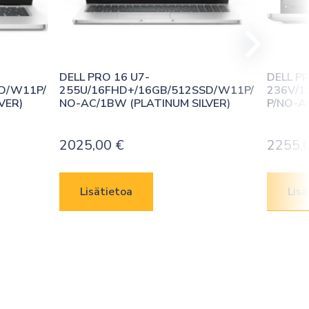
DELL PRO 16 U7-
DELL PR
D/W11P/
255U/16FHD+/16GB/512SSD/W11P/
236V/1
VER)
NO-AC/1BW (PLATINUM SILVER)
P/NO-A
2025,00
€
2255,
Lisätietoa
Lisä