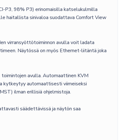
-P3, 98% P3) erinomaisilla katselukulmilla
lle haitallista sinivaloa suodattava Comfort View
n virransyöttötoiminnon avulla voit ladata
ttimeen. Näytössä on myös Ethernet-liitäntä joka
iP) toimintojen avulla. Automaattinen KVM
 ja kytkeytyy automaattisesti viimeiseksi
T) ilman erillisiä ohjelmistoja.
attavasti säädettävissä ja näytön saa