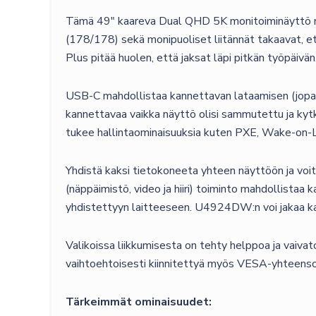
Tämä 49″ kaareva Dual QHD 5K monitoiminäyttö m
(178/178) sekä monipuoliset liitännät takaavat, et
Plus pitää huolen, että jaksat läpi pitkän työpäivän
USB-C mahdollistaa kannettavan lataamisen (jopa 
kannettavaa vaikka näyttö olisi sammutettu ja kytk
tukee hallintaominaisuuksia kuten PXE, Wake-on
Yhdistä kaksi tietokoneeta yhteen näyttöön ja voit
(näppäimistö, video ja hiiri) toiminto mahdollistaa
yhdistettyyn laitteeseen. U4924DW:n voi jakaa kah
Valikoissa liikkumisesta on tehty helppoa ja vaiva
vaihtoehtoisesti kiinnitettyä myös VESA-yhteensopivi
Tärkeimmät ominaisuudet: