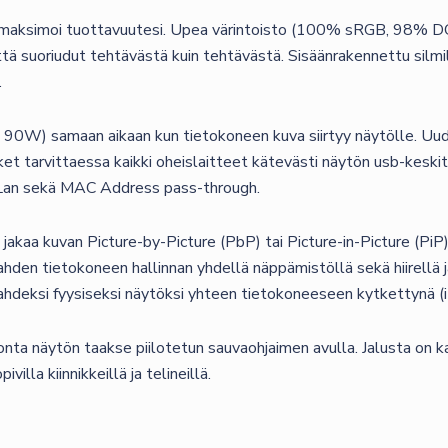
RJ45
aksimoi tuottavuutesi. Upea värintoisto (100% sRGB, 98% DCI
määrä
tä suoriudut tehtävästä kuin tehtävästä. Sisäänrakennettu silmi
.
90W) samaan aikaan kun tietokoneen kuva siirtyy näytölle. Uude
et tarvittaessa kaikki oheislaitteet kätevästi näytön usb-keski
-Lan sekä MAC Address pass-through.
 jakaa kuvan Picture-by-Picture (PbP) tai Picture-in-Picture (P
 kahden tietokoneen hallinnan yhdellä näppämistöllä sekä hiirellä
deksi fyysiseksi näytöksi yhteen tietokoneeseen kytkettynä (iMS
tonta näytön taakse piilotetun sauvaohjaimen avulla. Jalusta on k
lla kiinnikkeillä ja telineillä.