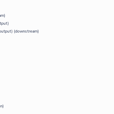
am)
tput)
output) (downstream)
en)