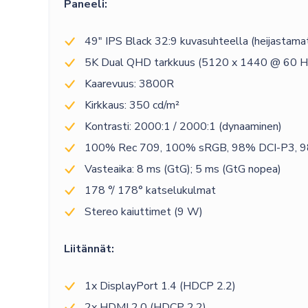
Paneeli:
49″ IPS Black 32:9 kuvasuhteella (heijastama
5K Dual QHD tarkkuus (5120 x 1440 @ 60 H
Kaarevuus: 3800R
Kirkkaus: 350 cd/m²
Kontrasti: 2000:1 / 2000:1 (dynaaminen)
100% Rec 709, 100% sRGB, 98% DCI-P3, 98
Vasteaika: 8 ms (GtG); 5 ms (GtG nopea)
178 °/ 178° katselukulmat
Stereo kaiuttimet (9 W)
Liitännät:
1x DisplayPort 1.4 (HDCP 2.2)
2x HDMI 2.0 (HDCP 2.2)