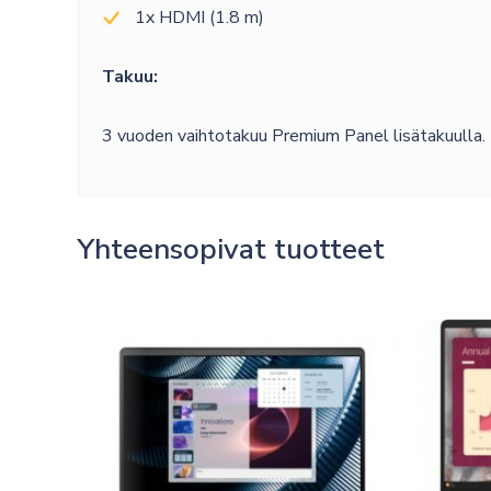
1x HDMI (1.8 m)
Takuu:
3 vuoden vaihtotakuu Premium Panel lisätakuulla.
Yhteensopivat tuotteet