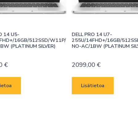
O 14 U5-
DELL PRO 14 U7-
FHD+/16GB/512SSD/W11P/
255U/14FHD+/16GB/512SS
BW (PLATINUM SILVER)
NO-AC/1BW (PLATINUM SIL
00
€
2099,00
€
ietoa
Lisätietoa