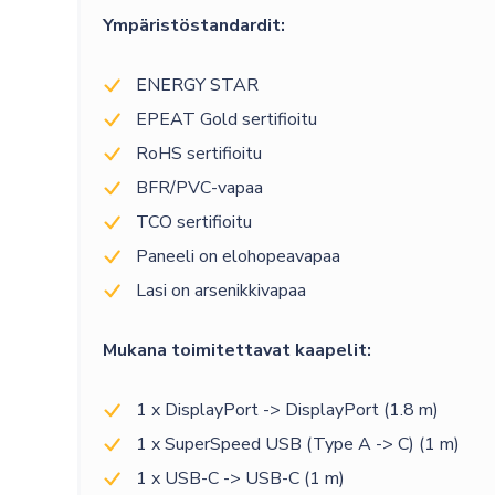
Ympäristöstandardit:
ENERGY STAR
EPEAT Gold sertifioitu
RoHS sertifioitu
BFR/PVC-vapaa
TCO sertifioitu
Paneeli on elohopeavapaa
Lasi on arsenikkivapaa
Mukana toimitettavat kaapelit:
1 x DisplayPort -> DisplayPort (1.8 m)
1 x SuperSpeed USB (Type A -> C) (1 m)
1 x USB-C -> USB-C (1 m)