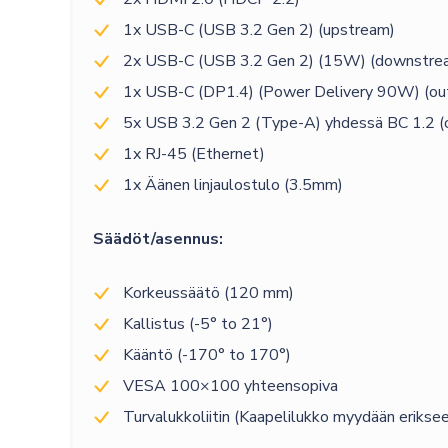
1x USB-C (USB 3.2 Gen 2) (upstream)
2x USB-C (USB 3.2 Gen 2) (15W) (downstre
1x USB-C (DP1.4) (Power Delivery 90W) (ou
5x USB 3.2 Gen 2 (Type-A) yhdessä BC 1.2 (
1x RJ-45 (Ethernet)
1x Äänen linjaulostulo (3.5mm)
Säädöt/asennus:
Korkeussäätö (120 mm)
Kallistus (-5° to 21°)
Kääntö (-170° to 170°)
VESA 100×100 yhteensopiva
Turvalukkoliitin (Kaapelilukko myydään erikse