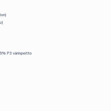
ton)
z)
% P3 värinpeitto