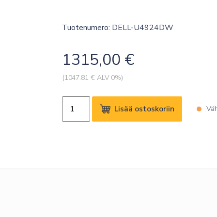
Tuotenumero: DELL-U4924DW
1315,00
€
(
1047.81
€ ALV 0%)
DELL
Lisää ostoskoriin
Väh
49
U4924DW
CURVED
DQHD
IPS-
BLACK
32:9
USBC-
90W