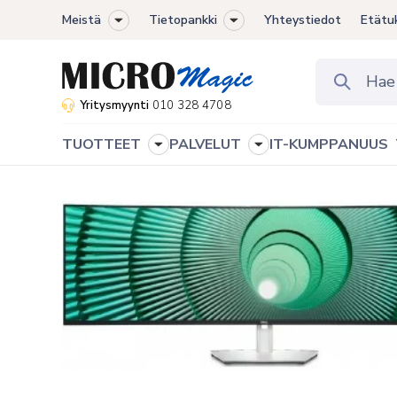
Meistä
Tietopankki
Yhteystiedot
Etätu
Toggle
Toggle
sub-
sub-
menu
menu
Yritysmyynti
010 328 4708
TUOTTEET
PALVELUT
IT-KUMPPANUUS
Toggle
Toggle
sub-
sub-
menu
menu