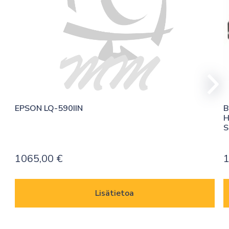
EPSON LQ-590IIN
B
H
S
1065,00
€
Lisätietoa