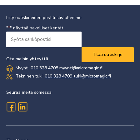
Liity uutiskirjeiden postituslistallemme
"
" näyttää pakolliset kentät
*
Syötä
sähköpostisi
Vaaditaan
*
Ota meihin yhteyttä
Myynti:
010 328 4708
myynti@micromagic.fi
Tekninen tuki:
010 328 4709
tuki@micromagic.fi
Seuraa meitä somessa