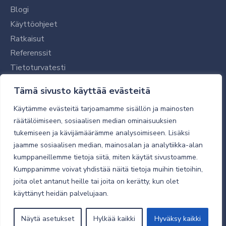
Blogi
Käyttöohjeet
Ratkaisut
Referenssit
Tietoturvatesti
Tilaajalle
Tämä sivusto käyttää evästeitä
Toimitustavat ja -kulut
Käytämme evästeitä tarjoamamme sisällön ja mainosten
Verkkokaupan yleiset ehdot
räätälöimiseen, sosiaalisen median ominaisuuksien
tukemiseen ja kävijämäärämme analysoimiseen. Lisäksi
Toimitusehdot
jaamme sosiaalisen median, mainosalan ja analytiikka-alan
Tietosuojaseloste
kumppaneillemme tietoja siitä, miten käytät sivustoamme.
Tietoturva
Kumppanimme voivat yhdistää näitä tietoja muihin tietoihin,
joita olet antanut heille tai joita on kerätty, kun olet
käyttänyt heidän palvelujaan.
© 2026 Micro Magic
Näytä asetukset
Hylkää kaikki
Hyväksy kaikki