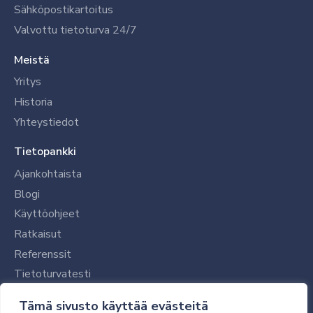
Sähköpostikartoitus
Valvottu tietoturva 24/7
Meistä
Yritys
Historia
Yhteystiedot
Tietopankki
Ajankohtaista
Blogi
Käyttöohjeet
Ratkaisut
Referenssit
Tietoturvatesti
Tilaajalle
Tämä sivusto käyttää evästeitä