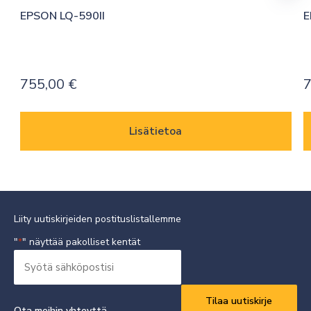
EPSON LQ-590II
E
755,00
€
Lisätietoa
Liity uutiskirjeiden postituslistallemme
"
" näyttää pakolliset kentät
*
Syötä
sähköpostisi
Vaaditaan
*
Ota meihin yhteyttä