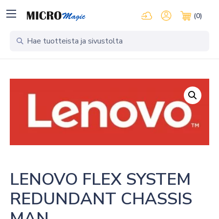
Kirjaudu pilvipalveluihi
Oma tili
(0)
Ostosko
LENOVO FLEX SYSTEM 
REDUNDANT CHASSIS 
MAN