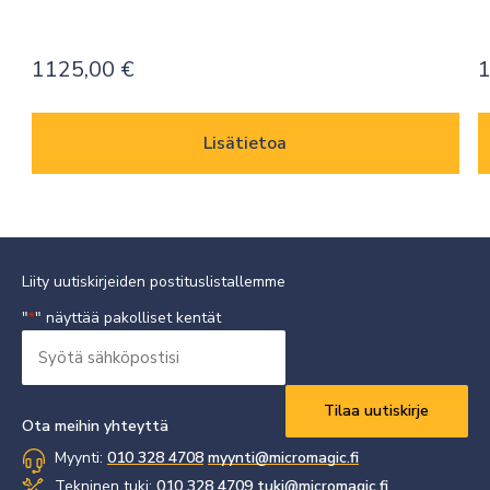
1125,00
€
Lisätietoa
Liity uutiskirjeiden postituslistallemme
"
" näyttää pakolliset kentät
*
Syötä
sähköpostisi
Vaaditaan
*
Ota meihin yhteyttä
Myynti:
010 328 4708
myynti@micromagic.fi
Tekninen tuki:
010 328 4709
tuki@micromagic.fi