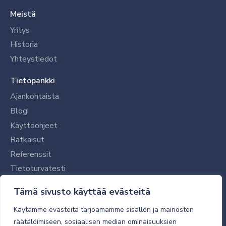
Meistä
Yritys
Historia
Yhteystiedot
Tietopankki
Ajankohtaista
Blogi
Käyttöohjeet
Ratkaisut
Referenssit
Tietoturvatesti
Tilaajalle
Tämä sivusto käyttää evästeitä
Toimitustavat ja -kulut
Käytämme evästeitä tarjoamamme sisällön ja mainosten
Verkkokaupan yleiset ehdot
räätälöimiseen, sosiaalisen median ominaisuuksien