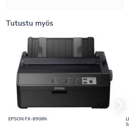
Tutustu myös
EPSON FX-890IIN
L
S