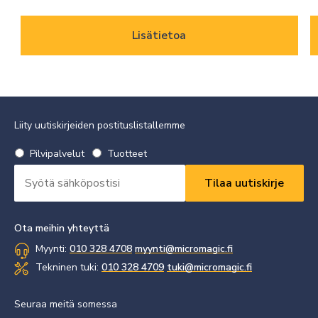
Lisätietoa
Liity uutiskirjeiden postituslistallemme
Valitse
Pilvipalvelut
Tuotteet
uutiskirje
Sähköpostiosoite
*
*
Vaaditaan
Vaaditaan
Ota meihin yhteyttä
Myynti:
010 328 4708
myynti@micromagic.fi
Tekninen tuki:
010 328 4709
tuki@micromagic.fi
Seuraa meitä somessa