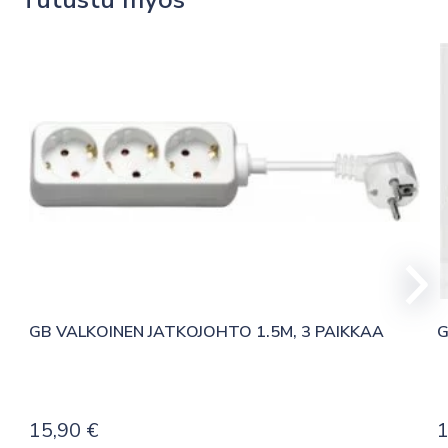
GB VALKOINEN JATKOJOHTO 1.5M, 3 PAIKKAA
G
15,90
€
1