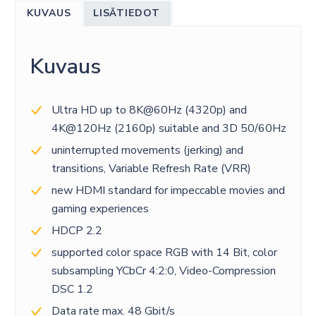
8K
KUVAUS
LISÄTIEDOT
KAAPELI
1.5M
määrä
Kuvaus
Ultra HD up to 8K@60Hz (4320p) and
4K@120Hz (2160p) suitable and 3D 50/60Hz
uninterrupted movements (jerking) and
transitions, Variable Refresh Rate (VRR)
new HDMI standard for impeccable movies and
gaming experiences
HDCP 2.2
supported color space RGB with 14 Bit, color
subsampling YCbCr 4:2:0, Video-Compression
DSC 1.2
Data rate max. 48 Gbit/s