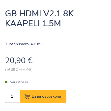
GB HDMI V2.1 8K 
KAAPELI 1.5M
Tuotenumero: 41083
20,90
€
(
16.65
€ ALV 0%)
Varastossa
GB
Lisää ostoskoriin
HDMI
V2.1