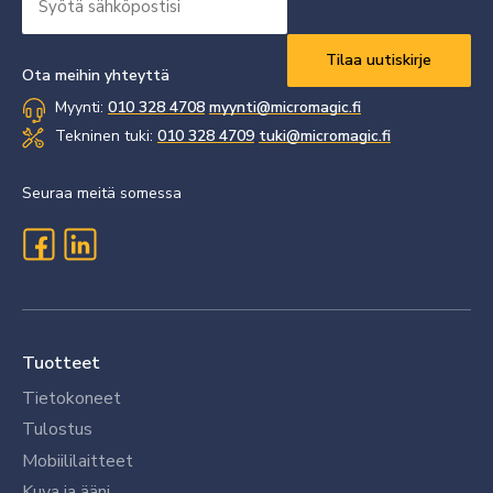
sähköpostisi
Vaaditaan
*
Ota meihin yhteyttä
Myynti:
010 328 4708
myynti@micromagic.fi
Tekninen tuki:
010 328 4709
tuki@micromagic.fi
Seuraa meitä somessa
Tuotteet
Tietokoneet
Tulostus
Mobiililaitteet
Kuva ja ääni