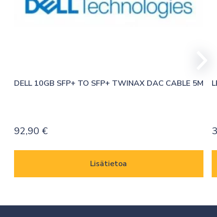
DELL 10GB SFP+ TO SFP+ TWINAX DAC CABLE 5M
L
92,90
€
3
Lisätietoa