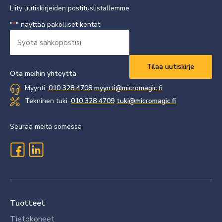
Liity uutiskirjeiden postituslistallemme
"
" näyttää pakolliset kentät
*
Syötä
sähköpostisi
Vaaditaan
*
Ota meihin yhteyttä
Myynti:
010 328 4708
myynti@micromagic.fi
Tekninen tuki:
010 328 4709
tuki@micromagic.fi
Seuraa meitä somessa
Tuotteet
Tietokoneet