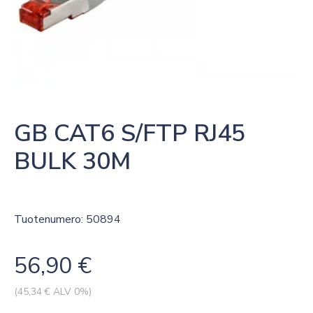
GB CAT6 S/FTP RJ45 
BULK 30M
Tuotenumero: 50894
56,90
€
(
45,34
€ ALV 0%)