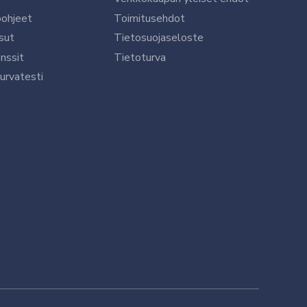
öohjeet
Toimitusehdot
sut
Tietosuojaseloste
nssit
Tietoturva
urvatesti