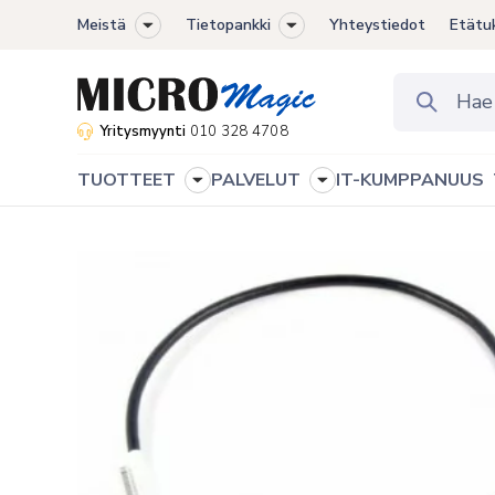
Meistä
Tietopankki
Yhteystiedot
Etätu
Toggle
Toggle
sub-
sub-
menu
menu
Yritysmyynti
010 328 4708
TUOTTEET
PALVELUT
IT-KUMPPANUUS
Toggle
Toggle
sub-
sub-
menu
menu