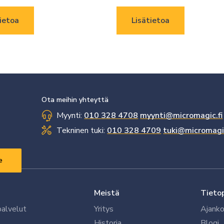
ietoa
Lisätietoa
Ota meihin yhteyttä
Myynti:
010 328 4708
myynti@micromagic.fi
Tekninen tuki:
010 328 4709
tuki@micromagic
Meistä
Tieto
palvelut
Yritys
Ajanko
Historia
Blogi