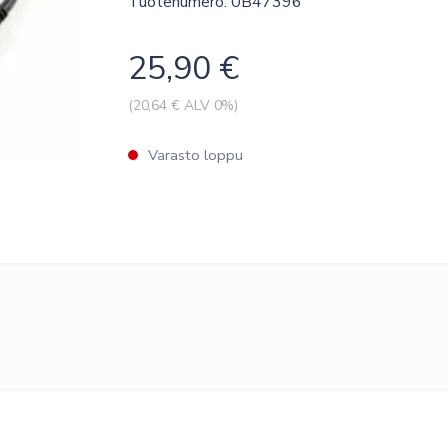
Tuotenumero: 0B47396
25,90
€
(
20,64
€ ALV 0%)
Varasto loppu