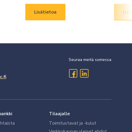
Lisätietoa
Lisä
Seuraa meitä somessa
.fi
pankki
Tilaajalle
htaista
Toimitustavat ja -kulut
Verkkokaupan yleiset ehdot