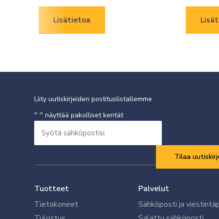
Lisätietoa
Lisät
Liity uutiskirjeiden postituslistallemme
"
" näyttää pakolliset kentät
*
Syötä
sähköpostisi
Vaaditaan
*
Tuotteet
Palvelut
Tietokoneet
Sähköposti ja viestintä
Tulostus
Salattu sähköposti