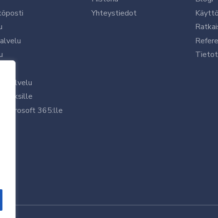
köposti
Yhteystiedot
Käytt
u
Ratkai
palvelu
Refere
u
Tietot
le
uspalvelu
rityksille
 Microsoft 365:lle
/7