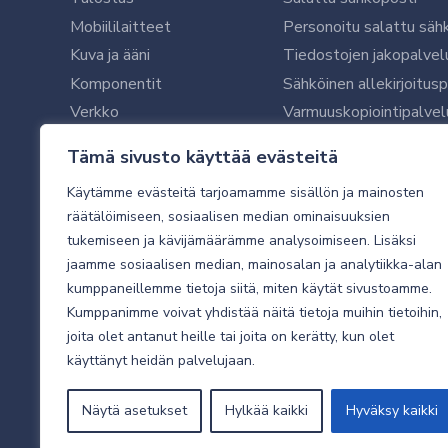
Mobiililaitteet
Personoitu salattu säh
Kuva ja ääni
Tiedostojen jakopalvel
Komponentit
Sähköinen allekirjoitus
Verkko
Varmuuskopiointipalvel
Ohjelmistot
Microsoft 365 yrityksil
Tämä sivusto käyttää evästeitä
Oheislaitteet
Microsoft 365 -varmist
Käytämme evästeitä tarjoamamme sisällön ja mainosten
WithSecure tietoturva y
räätälöimiseen, sosiaalisen median ominaisuuksien
WithSecuren tietoturva
tukemiseen ja kävijämäärämme analysoimiseen. Lisäksi
Käyttäjätukipalvelu
jaamme sosiaalisen median, mainosalan ja analytiikka-alan
Tietoturvakartoitus
kumppaneillemme tietoja siitä, miten käytät sivustoamme.
Sähköpostikartoitus
Kumppanimme voivat yhdistää näitä tietoja muihin tietoihin,
joita olet antanut heille tai joita on kerätty, kun olet
Valvottu tietoturva 24
käyttänyt heidän palvelujaan.
Näytä asetukset
Hylkää kaikki
Hyväksy kaikki