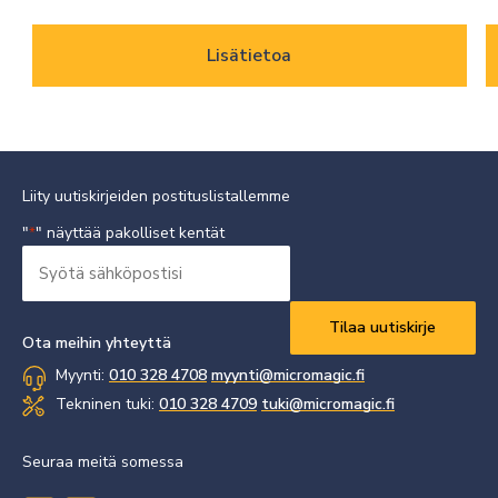
Lisätietoa
Liity uutiskirjeiden postituslistallemme
"
" näyttää pakolliset kentät
*
Syötä
sähköpostisi
Vaaditaan
*
Ota meihin yhteyttä
Myynti:
010 328 4708
myynti@micromagic.fi
Tekninen tuki:
010 328 4709
tuki@micromagic.fi
Seuraa meitä somessa