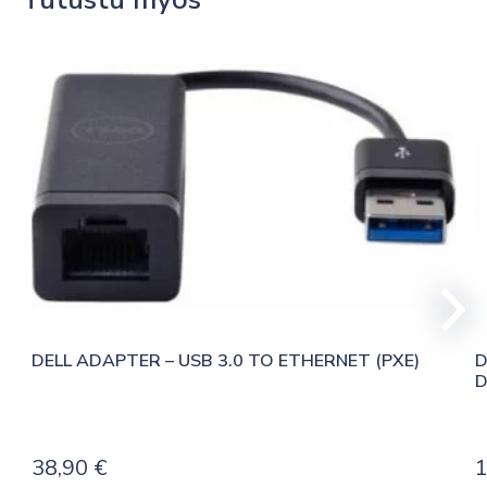
DELL ADAPTER – USB 3.0 TO ETHERNET (PXE)
D
D
38,90
€
1