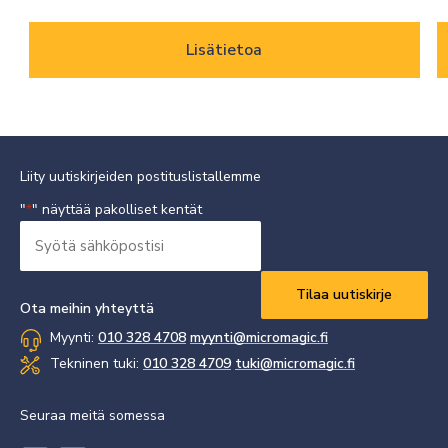
Lisätietoa
Liity uutiskirjeiden postituslistallemme
"
" näyttää pakolliset kentät
*
Syötä
sähköpostisi
Vaaditaan
*
Ota meihin yhteyttä
Myynti:
010 328 4708
myynti@micromagic.fi
Tekninen tuki:
010 328 4709
tuki@micromagic.fi
Seuraa meitä somessa