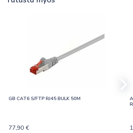
GB CAT6 S/FTP RJ45 BULK 50M
A
R
77,90
€
1