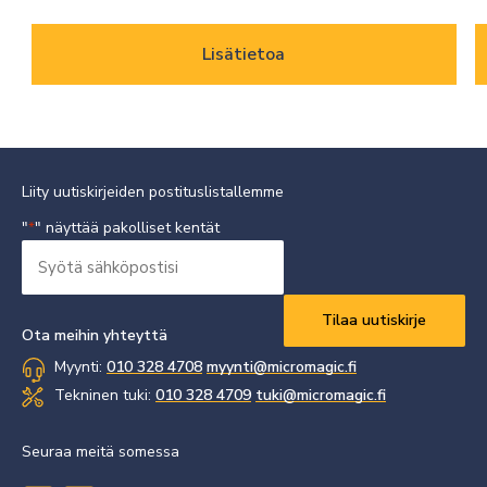
Lisätietoa
Liity uutiskirjeiden postituslistallemme
"
" näyttää pakolliset kentät
*
Syötä
sähköpostisi
Vaaditaan
*
Ota meihin yhteyttä
Myynti:
010 328 4708
myynti@micromagic.fi
Tekninen tuki:
010 328 4709
tuki@micromagic.fi
Seuraa meitä somessa