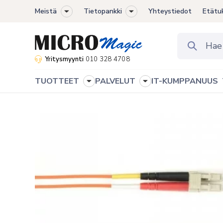
Meistä
Tietopankki
Yhteystiedot
Etätu
Toggle
Toggle
sub-
sub-
menu
menu
Yritysmyynti
010 328 4708
TUOTTEET
PALVELUT
IT-KUMPPANUUS
Toggle
Toggle
sub-
sub-
menu
menu