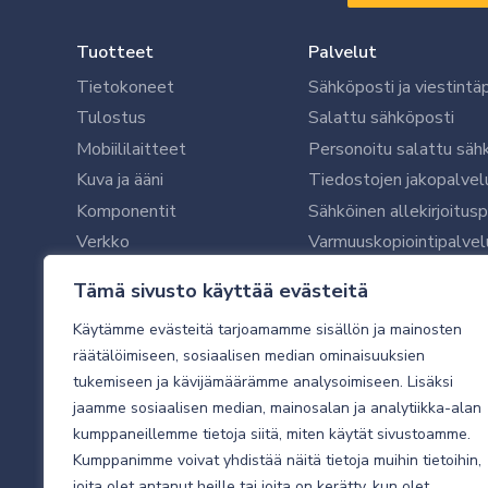
Tuotteet
Palvelut
Tietokoneet
Sähköposti ja viestintä
Tulostus
Salattu sähköposti
Mobiililaitteet
Personoitu salattu säh
Kuva ja ääni
Tiedostojen jakopalvel
Komponentit
Sähköinen allekirjoitus
Verkko
Varmuuskopiointipalvel
Ohjelmistot
Microsoft 365 yrityksil
Tämä sivusto käyttää evästeitä
Oheislaitteet
Microsoft 365 -varmist
Käytämme evästeitä tarjoamamme sisällön ja mainosten
WithSecure tietoturva y
räätälöimiseen, sosiaalisen median ominaisuuksien
WithSecuren tietoturva
tukemiseen ja kävijämäärämme analysoimiseen. Lisäksi
Käyttäjätukipalvelu
jaamme sosiaalisen median, mainosalan ja analytiikka-alan
Tietoturvakartoitus
kumppaneillemme tietoja siitä, miten käytät sivustoamme.
Sähköpostikartoitus
Kumppanimme voivat yhdistää näitä tietoja muihin tietoihin,
joita olet antanut heille tai joita on kerätty, kun olet