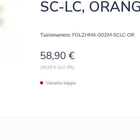
SC-LC, ORANGE
Tuotenumero: FOLZHM4-002M-SCLC-OR
58,90
€
(
46,93
€ ALV 0%)
Varasto loppu