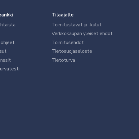
pankki
Tilaajalle
htaista
Toimitustavat ja -kulut
Verkkokaupan yleiset ehdot
öohjeet
Toimitusehdot
sut
Tietosuojaseloste
nssit
Tietoturva
urvatesti