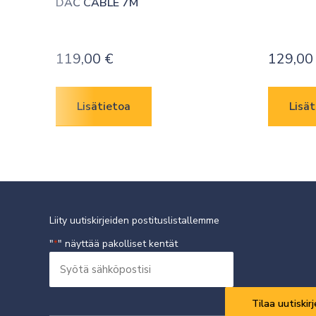
DAC CABLE 7M
119,00
€
129,0
Lisätietoa
Lisät
Liity uutiskirjeiden postituslistallemme
"
" näyttää pakolliset kentät
*
Syötä
sähköpostisi
Vaaditaan
*