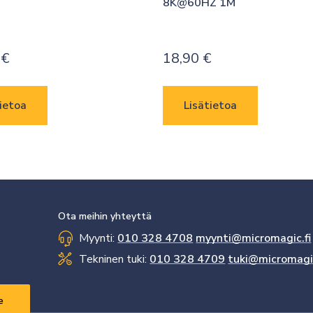
8K@60HZ 1M
0
€
18,90
€
ietoa
Lisätietoa
Ota meihin yhteyttä
Myynti:
010 328 4708
myynti@micromagic.fi
Tekninen tuki:
010 328 4709
tuki@micromagic