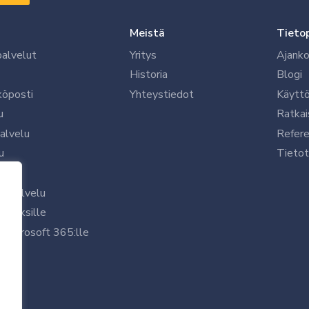
Meistä
Tieto
palvelut
Yritys
Ajanko
Historia
Blogi
köposti
Yhteystiedot
Käytt
u
Ratkai
palvelu
Refere
u
Tietot
le
uspalvelu
rityksille
 Microsoft 365:lle