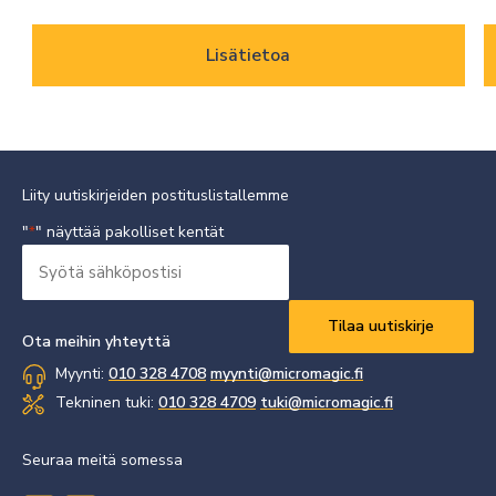
Lisätietoa
Liity uutiskirjeiden postituslistallemme
"
" näyttää pakolliset kentät
*
Syötä
sähköpostisi
Vaaditaan
*
Ota meihin yhteyttä
Myynti:
010 328 4708
myynti@micromagic.fi
Tekninen tuki:
010 328 4709
tuki@micromagic.fi
Seuraa meitä somessa