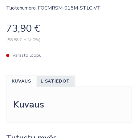
Tuotenumero: FOCMRSM-015M-STLC-VT
73,90
€
(
58,88
€ ALV 0%)
Varasto loppu
KUVAUS
LISÄTIEDOT
Kuvaus
Tutustu myös