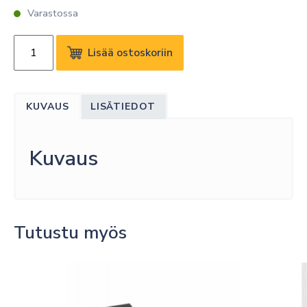
Varastossa
GB
Lisää ostoskoriin
CAT6
S/FTP
RJ45
KUVAUS
LISÄTIEDOT
BULK
50M
määrä
Kuvaus
Tutustu myös