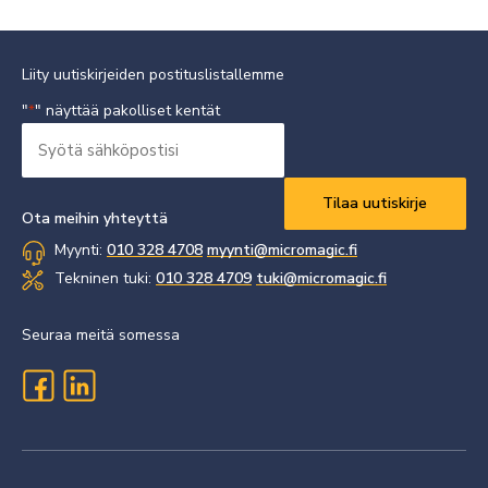
Liity uutiskirjeiden postituslistallemme
"
" näyttää pakolliset kentät
*
Syötä
sähköpostisi
Vaaditaan
*
Ota meihin yhteyttä
Myynti:
010 328 4708
myynti@micromagic.fi
Tekninen tuki:
010 328 4709
tuki@micromagic.fi
Seuraa meitä somessa