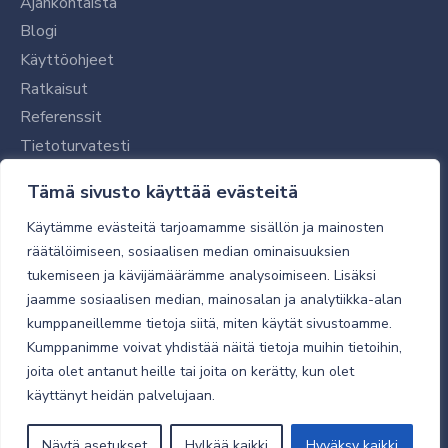
Ajankohtaista
Blogi
Käyttöohjeet
Ratkaisut
Referenssit
Tietoturvatesti
Tilaajalle
Tämä sivusto käyttää evästeitä
Toimitustavat ja -kulut
Käytämme evästeitä tarjoamamme sisällön ja mainosten
Verkkokaupan yleiset ehdot
räätälöimiseen, sosiaalisen median ominaisuuksien
tukemiseen ja kävijämäärämme analysoimiseen. Lisäksi
Toimitusehdot
jaamme sosiaalisen median, mainosalan ja analytiikka-alan
Tietosuojaseloste
kumppaneillemme tietoja siitä, miten käytät sivustoamme.
Tietoturva
Kumppanimme voivat yhdistää näitä tietoja muihin tietoihin,
joita olet antanut heille tai joita on kerätty, kun olet
käyttänyt heidän palvelujaan.
© 2026 Micro Magic
Näytä asetukset
Hylkää kaikki
Hyväksy kaikki