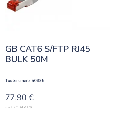
GB CAT6 S/FTP RJ45 
BULK 50M
Tuotenumero: 50895
77,90
€
(
62.07
€ ALV 0%)