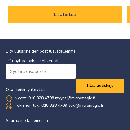
Lisätietoa
Liity uutiskirjeiden postituslistallemme
"
" näyttää pakolliset kentät
*
Syötä
sähköpostisi
Vaaditaan
*
Ota meihin yhteyttä
Myynti:
010 328 4708
myynti@micromagic.fi
Tekninen tuki:
010 328 4709
tuki@micromagic.fi
Seuraa meitä somessa