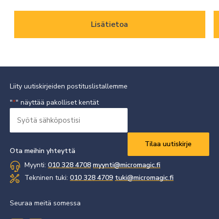
Lisätietoa
Liity uutiskirjeiden postituslistallemme
"
" näyttää pakolliset kentät
*
Syötä
sähköpostisi
Vaaditaan
*
Ota meihin yhteyttä
Myynti:
010 328 4708
myynti@micromagic.fi
Tekninen tuki:
010 328 4709
tuki@micromagic.fi
Seuraa meitä somessa