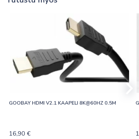
GOOBAY HDMI V2.1 KAAPELI 8K@60HZ 0.5M
G
16,90
€
1