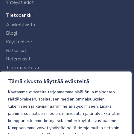
Yhteystiedot
Tietopankki
Ajankohtaista
Blogi
Käyttöohjeet
Ratkaisut
Referenssit
Tietoturvatesti
Tilaajalle
Tämä sivusto käyttää evästeitä
Toimitustavat ja -kulut
Käytämme evästeitä tarjoamamme sisällön ja mainosten
Verkkokaupan yleiset ehdot
räätälöimiseen, sosiaalisen median ominaisuuksien
tukemiseen ja kävijämäärämme analysoimiseen. Lisäksi
Toimitusehdot
jaamme sosiaalisen median, mainosalan ja analytiikka-alan
Tietosuojaseloste
kumppaneillemme tietoja siitä, miten käytät sivustoamme.
Tietoturva
Kumppanimme voivat yhdistää näitä tietoja muihin tietoihin,