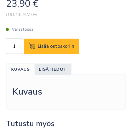
23,90
€
(
19.04
€ ALV 0%)
Varastossa
BLACK
Lisää ostoskoriin
BOX
DB9
MALE
KUVAUS
LISÄTIEDOT
TO
RJ45F
MODULAR
Kuvaus
ADAPTER
KIT
WITH
THUMBSCREWS
Tutustu myös
BLACK