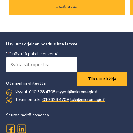
Lisätietoa
Liity uutiskirjeiden postituslistallemme
"
" näyttää pakolliset kentät
*
Syötä
sähköpostisi
Vaaditaan
*
Ota meihin yhteyttä
Myynti:
010 328 4708
myynti@micromagic.fi
Tekninen tuki:
010 328 4709
tuki@micromagic.fi
Seuraa meitä somessa