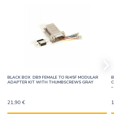
määrä
BLACK BOX  DB9 FEMALE TO RJ45F MODULAR 
B
ADAPTER KIT WITH THUMBSCREWS GRAY
C
–
21,90
€
1