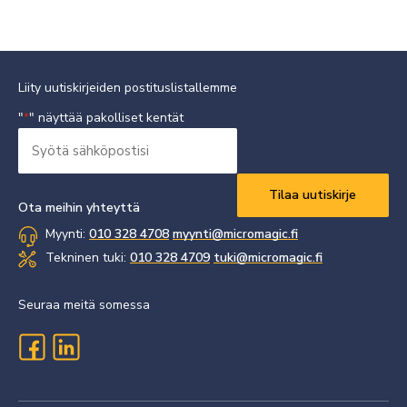
Liity uutiskirjeiden postituslistallemme
"
" näyttää pakolliset kentät
*
Syötä
sähköpostisi
Vaaditaan
*
Ota meihin yhteyttä
Myynti:
010 328 4708
myynti@micromagic.fi
Tekninen tuki:
010 328 4709
tuki@micromagic.fi
Seuraa meitä somessa