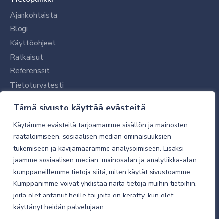
Ajankohtaista
Blogi
Käyttöohjeet
Ratkaisut
Referenssit
Tietoturvatesti
Tilaajalle
Tämä sivusto käyttää evästeitä
Toimitustavat ja -kulut
Käytämme evästeitä tarjoamamme sisällön ja mainosten
Verkkokaupan yleiset ehdot
räätälöimiseen, sosiaalisen median ominaisuuksien
tukemiseen ja kävijämäärämme analysoimiseen. Lisäksi
Toimitusehdot
jaamme sosiaalisen median, mainosalan ja analytiikka-alan
Tietosuojaseloste
kumppaneillemme tietoja siitä, miten käytät sivustoamme.
Tietoturva
Kumppanimme voivat yhdistää näitä tietoja muihin tietoihin,
joita olet antanut heille tai joita on kerätty, kun olet
käyttänyt heidän palvelujaan.