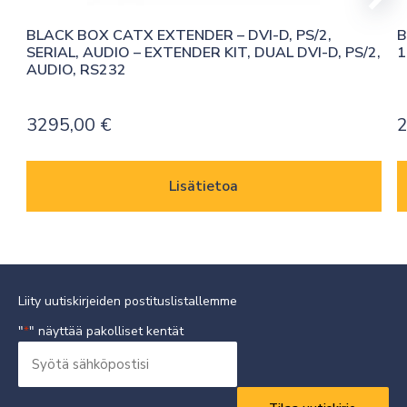
BLACK BOX CATX EXTENDER – DVI-D, PS/2, 
B
SERIAL, AUDIO – EXTENDER KIT, DUAL DVI-D, PS/2, 
1
AUDIO, RS232
3295,00
€
Lisätietoa
Liity uutiskirjeiden postituslistallemme
"
" näyttää pakolliset kentät
*
Syötä
sähköpostisi
Vaaditaan
*