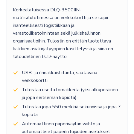
Korkealatuisessa DLQ-3500IIN-
matriisitulotimessa on verkkokortti ja se sopii
ihanteellisesti logistiikkaan ja
varastoliiketoimintaan sekä julkishallinnon
organisaatioihin. Tulostin on erittäin luotettava
kaikkien asiakirjatyyppien käsittelyssä ja siinä on
taloudellinen LCD-näyttö.
USB- ja rinnakkaisliitäntä, saatavana
verkkokortti
Tulostaa useita lomakkeita (yksi alkuperäinen
ja jopa seitsemän kopiota)
Tulostaa jopa 550 merkkiä sekunnissa ja jopa 7
kopiota
Automaattinen paperiväylän vaihto ja
automaattiset paperin lujuuden asetukset