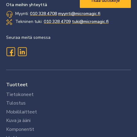
Ota meihin yhteyttä
Myynti:
010 328 4708
myynti@micromagic.fi
Tekninen tuki:
010 328 4709
tuki@micromagic.fi
Seuraa meitä somessa
Tuotteet
Tietokoneet
Tulostus
Mobiililaitteet
Kuva ja ääni
Komponentit