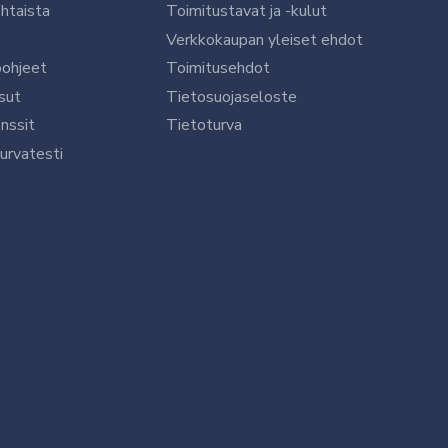
htaista
Toimitustavat ja -kulut
Verkkokaupan yleiset ehdot
öohjeet
Toimitusehdot
sut
Tietosuojaseloste
nssit
Tietoturva
urvatesti