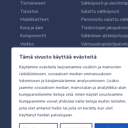
Tietokoneet
Sähköposti ja viestintä
Tulostus
Salattu sähköposti
Mobiililaitteet
Personoitu salattu säh
Kuva ja ääni
Tiedostojen jakopalvel
Komponentit
Sähköinen allekirjoitus
Verkko
Varmuuskopiointipalvel
Ohjelmistot
Microsoft 365 yrityksil
Tämä sivusto käyttää evästeitä
Oheislaitteet
Microsoft 365 -varmist
Käytämme evästeitä tarjoamamme sisällön ja mainosten
WithSecure tietoturva y
räätälöimiseen, sosiaalisen median ominaisuuksien
WithSecuren tietoturva
tukemiseen ja kävijämäärämme analysoimiseen. Lisäksi
Käyttäjätukipalvelu
jaamme sosiaalisen median, mainosalan ja analytiikka-alan
Tietoturvakartoitus
kumppaneillemme tietoja siitä, miten käytät sivustoamme.
Sähköpostikartoitus
Kumppanimme voivat yhdistää näitä tietoja muihin tietoihin,
joita olet antanut heille tai joita on kerätty, kun olet
Valvottu tietoturva 24
käyttänyt heidän palvelujaan.