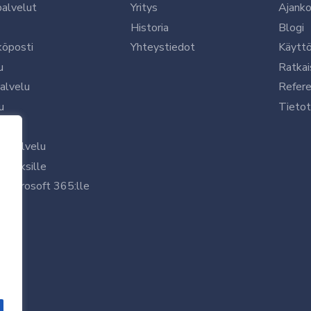
palvelut
Yritys
Ajanko
Historia
Blogi
köposti
Yhteystiedot
Käytt
u
Ratkai
palvelu
Refere
u
Tietot
le
uspalvelu
rityksille
 Microsoft 365:lle
/7