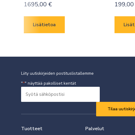
1695,00
€
199,0
Lisätietoa
Lisät
Liity uutiskirjeiden postituslistallemme
"
" näyttää pakolliset kentät
*
Syötä
sähköpostisi
Vaaditaan
*
Tuotteet
Palvelut