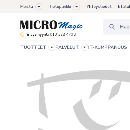
Meistä
Tietopankki
Yhteystiedot
Etätu
Toggle
Toggle
sub-
sub-
menu
menu
Yritysmyynti
010 328 4708
TUOTTEET
PALVELUT
IT-KUMPPANUUS
Toggle
Toggle
sub-
sub-
menu
menu