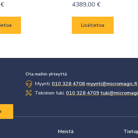
0
€
4389,00
€
ietoa
Lisätietoa
Ota meihin yhteyttä
Myynti:
010 328 4708
myynti@micromagic.fi
Tekninen tuki:
010 328 4709
tuki@micromagic
Meistä
Tieto