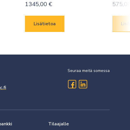
1345,00
€
575,0
Lisätietoa
Lisä
Seuraa meitä somessa
.fi
pankki
Tilaajalle