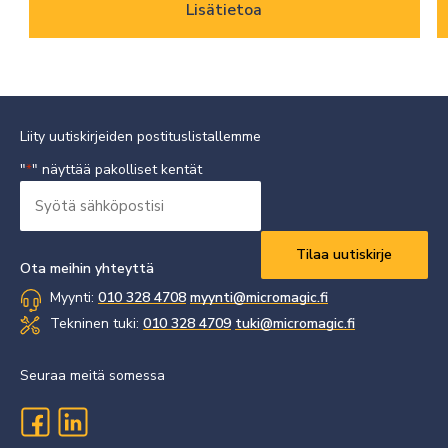
Lisätietoa
Liity uutiskirjeiden postituslistallemme
"
" näyttää pakolliset kentät
*
Syötä
sähköpostisi
Vaaditaan
*
Ota meihin yhteyttä
Myynti:
010 328 4708
myynti@micromagic.fi
Tekninen tuki:
010 328 4709
tuki@micromagic.fi
Seuraa meitä somessa