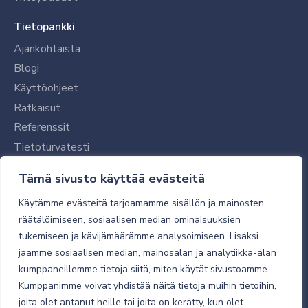
Tietopankki
Ajankohtaista
Blogi
Käyttöohjeet
Ratkaisut
Referenssit
Tietoturvatesti
Tilaajalle
Tämä sivusto käyttää evästeitä
Toimitustavat ja -kulut
Käytämme evästeitä tarjoamamme sisällön ja mainosten
Verkkokaupan yleiset ehdot
räätälöimiseen, sosiaalisen median ominaisuuksien
tukemiseen ja kävijämäärämme analysoimiseen. Lisäksi
Toimitusehdot
jaamme sosiaalisen median, mainosalan ja analytiikka-alan
Tietosuojaseloste
kumppaneillemme tietoja siitä, miten käytät sivustoamme.
Tietoturva
Kumppanimme voivat yhdistää näitä tietoja muihin tietoihin,
joita olet antanut heille tai joita on kerätty, kun olet