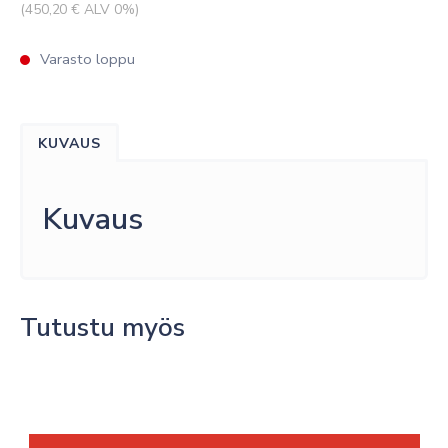
(
450,20
€ ALV 0%)
Varasto loppu
KUVAUS
Kuvaus
Tutustu myös