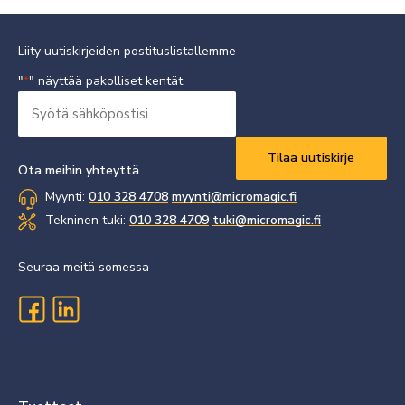
Liity uutiskirjeiden postituslistallemme
"
" näyttää pakolliset kentät
*
Syötä
sähköpostisi
Vaaditaan
*
Ota meihin yhteyttä
Myynti:
010 328 4708
myynti@micromagic.fi
Tekninen tuki:
010 328 4709
tuki@micromagic.fi
Seuraa meitä somessa