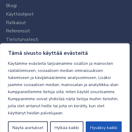
Blogi
Käyttöohjeet
Ratkaisut
Referenssit
Tietoturvatesti
Tilaajalle
Tämä sivusto käyttää evästeitä
Toimitustavat ja -kulut
Käytämme evästeitä tarjoamamme sisällön ja mainosten
Verkkokaupan yleiset ehdot
räätälöimiseen, sosiaalisen median ominaisuuksien
tukemiseen ja kävijämäärämme analysoimiseen. Lisäksi
Toimitusehdot
jaamme sosiaalisen median, mainosalan ja analytiikka-alan
Tietosuojaseloste
kumppaneillemme tietoja siitä, miten käytät sivustoamme.
Tietoturva
Kumppanimme voivat yhdistää näitä tietoja muihin tietoihin,
joita olet antanut heille tai joita on kerätty, kun olet
käyttänyt heidän palvelujaan.
© 2026 Micro Magic
Näytä asetukset
Hylkää kaikki
Hyväksy kaikki