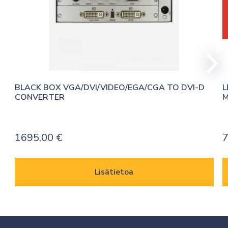
BLACK BOX VGA/DVI/VIDEO/EGA/CGA TO DVI-D 
L
CONVERTER
1695,00
€
7
Lisätietoa