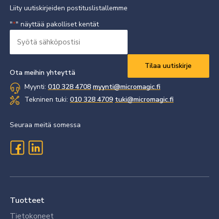
Liity uutiskirjeiden postituslistallemme
"
" näyttää pakolliset kentät
*
Syötä
sähköpostisi
Vaaditaan
*
Ota meihin yhteyttä
Myynti:
010 328 4708
myynti@micromagic.fi
Tekninen tuki:
010 328 4709
tuki@micromagic.fi
Seuraa meitä somessa
Tuotteet
Tietokoneet