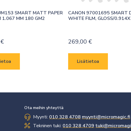
JM153 SMART MATT PAPER 
CANON 97001695 SMART D
M 1.067 MM 180 GM2
WHITE FILM, GLOSS/0.914X
0
€
269,00
€
ietoa
Lisätietoa
Ota meihin yhteyttä
Myynti:
010 328 4708
myynti@micromagic.fi
Tekninen tuki:
010 328 4709
tuki@micromagic