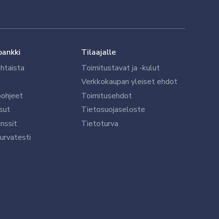
pankki
Tilaajalle
htaista
Toimitustavat ja -kulut
Verkkokaupan yleiset ehdot
öohjeet
Toimitusehdot
sut
Tietosuojaseloste
nssit
Tietoturva
urvatesti