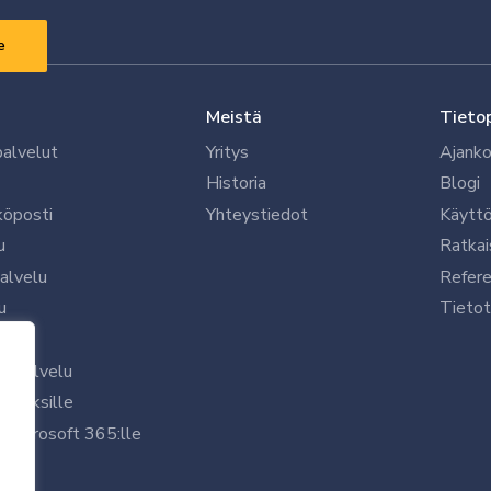
Meistä
Tieto
palvelut
Yritys
Ajanko
Historia
Blogi
köposti
Yhteystiedot
Käytt
u
Ratkai
palvelu
Refere
u
Tietot
le
uspalvelu
rityksille
 Microsoft 365:lle