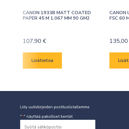
CANON 1933B MATT COATED 
CANON I
PAPER 45 M 1.067 MM 90 GM2
FSC 60 
107,90
€
135,0
Lisätietoa
Lisät
Liity uutiskirjeiden postituslistallemme
"
" näyttää pakolliset kentät
*
Syötä