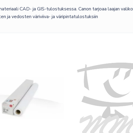
teriaali CAD- ja GIS-tulostuksessa. Canon tarjoaa laajan valik
en ja vedosten väriviiva- ja väripintatulostuksiin