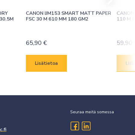
RY 
CANON IJM153 SMART MATT PAPER 
CANON 
30.5M
FSC 30 M 610 MM 180 GM2
110 M 
65,90
€
59,90
Lisätietoa
Lisä
Seuraa meitä somessa
.fi