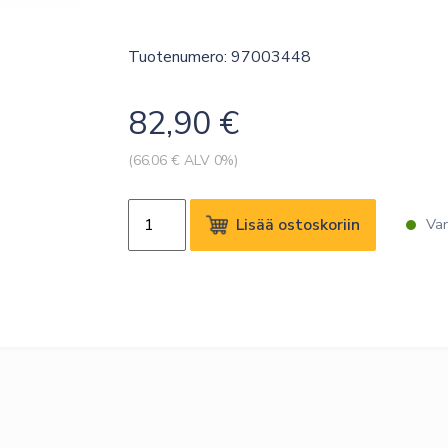
Tuotenumero: 97003448
82,90
€
(
66.06
€ ALV 0%)
CANON
Lisää ostoskoriin
Var
IJM021
STANDARD
PAPER
50M
914MM
90GM2
(3RLL)
määrä