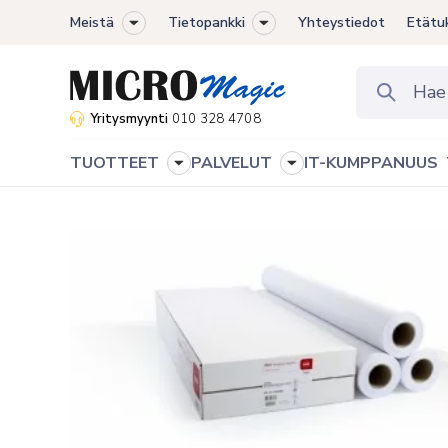
Meistä
Tietopankki
Yhteystiedot
Etätu
Toggle
Toggle
sub-
sub-
menu
menu
Yritysmyynti
010 328 4708
TUOTTEET
PALVELUT
IT-KUMPPANUUS
Toggle
Toggle
sub-
sub-
menu
menu