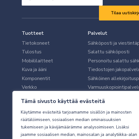
sähköpostisi
Vaaditaan
*
Tuotteet
Palvelut
Tietokoneet
Sähköposti ja viestintä
Tulostus
Salattu sähköposti
Mobiililaitteet
Personoitu salattu säh
Kuva ja ääni
Tiedostojen jakopalvel
Komponentit
Sähköinen allekirjoitus
Verkko
Varmuuskopiointipalvel
Ohjelmistot
Microsoft 365 yrityksil
Tämä sivusto käyttää evästeitä
Oheislaitteet
Microsoft 365 -varmist
Käytämme evästeitä tarjoamamme sisällön ja mainosten
WithSecure tietoturva y
räätälöimiseen, sosiaalisen median ominaisuuksien
WithSecuren tietoturva
tukemiseen ja kävijämäärämme analysoimiseen. Lisäksi
Käyttäjätukipalvelu
jaamme sosiaalisen median, mainosalan ja analytiikka-alan