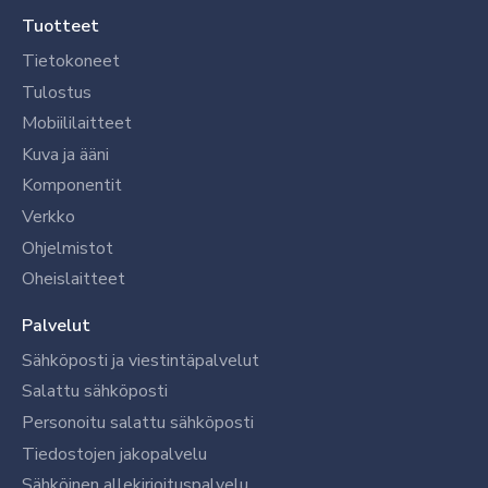
Tuotteet
Tietokoneet
Tulostus
Mobiililaitteet
Kuva ja ääni
Komponentit
Verkko
Ohjelmistot
Oheislaitteet
Palvelut
Sähköposti ja viestintäpalvelut
Salattu sähköposti
Personoitu salattu sähköposti
Tiedostojen jakopalvelu
Sähköinen allekirjoituspalvelu