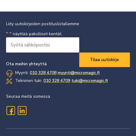
Liity uutiskirjeiden postituslistallemme
"
" näyttää pakolliset kentät
*
Syötä
sähköpostisi
Vaaditaan
*
Ota meihin yhteyttä
Myynti:
010 328 4708
myynti@micromagic.fi
Tekninen tuki:
010 328 4709
tuki@micromagic.fi
Seuraa meitä somessa