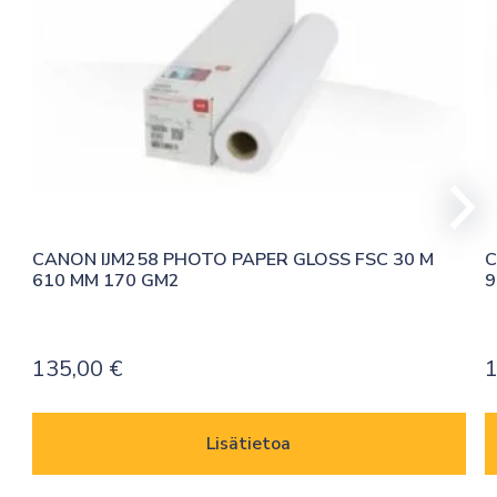
CANON IJM258 PHOTO PAPER GLOSS FSC 30 M 
C
610 MM 170 GM2
9
135,00
€
1
Lisätietoa