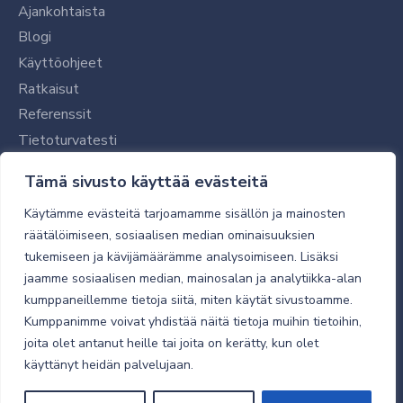
Ajankohtaista
Blogi
Käyttöohjeet
Ratkaisut
Referenssit
Tietoturvatesti
Tilaajalle
Tämä sivusto käyttää evästeitä
Toimitustavat ja -kulut
Käytämme evästeitä tarjoamamme sisällön ja mainosten
Verkkokaupan yleiset ehdot
räätälöimiseen, sosiaalisen median ominaisuuksien
tukemiseen ja kävijämäärämme analysoimiseen. Lisäksi
Toimitusehdot
jaamme sosiaalisen median, mainosalan ja analytiikka-alan
Tietosuojaseloste
kumppaneillemme tietoja siitä, miten käytät sivustoamme.
Tietoturva
Kumppanimme voivat yhdistää näitä tietoja muihin tietoihin,
joita olet antanut heille tai joita on kerätty, kun olet
käyttänyt heidän palvelujaan.
© 2026 Micro Magic