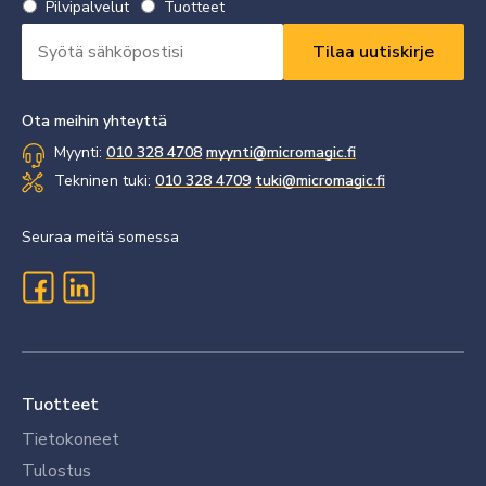
Valitse
Pilvipalvelut
Tuotteet
uutiskirje
Sähköpostiosoite
*
*
Vaaditaan
Vaaditaan
Ota meihin yhteyttä
Myynti:
010 328 4708
myynti@micromagic.fi
Tekninen tuki:
010 328 4709
tuki@micromagic.fi
Seuraa meitä somessa
Tuotteet
Tietokoneet
Tulostus