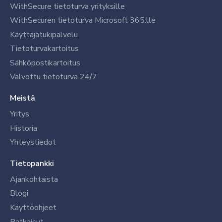
WithSecure tietoturva yrityksille
WithSecuren tietoturva Microsoft 365:lle
Käyttäjätukipalvelu
Tietoturvakartoitus
Sähköpostikartoitus
Valvottu tietoturva 24/7
Meistä
Yritys
Historia
Yhteystiedot
Tietopankki
Ajankohtaista
Blogi
Käyttöohjeet
Ratkaisut