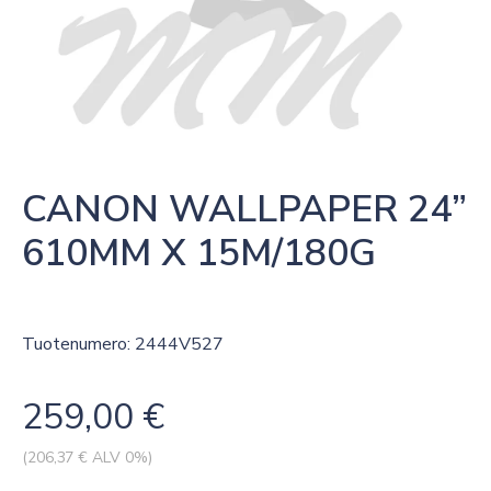
CANON WALLPAPER 24” 
610MM X 15M/180G
Tuotenumero: 2444V527
259,00
€
(
206,37
€ ALV 0%)