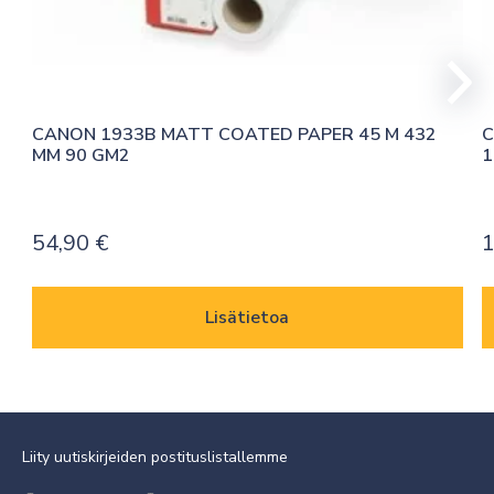
CANON 1933B MATT COATED PAPER 45 M 432 
C
MM 90 GM2
1
54,90
€
1
Lisätietoa
Liity uutiskirjeiden postituslistallemme