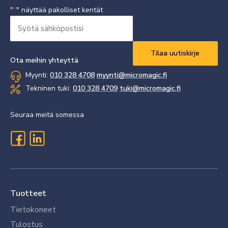
"
" näyttää pakolliset kentät
*
Syötä
sähköpostisi
Vaaditaan
*
Ota meihin yhteyttä
Myynti:
010 328 4708
myynti@micromagic.fi
Tekninen tuki:
010 328 4709
tuki@micromagic.fi
Seuraa meitä somessa
Tuotteet
Tietokoneet
Tulostus