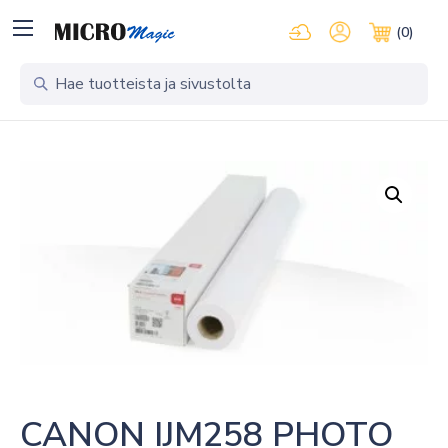
Kirjaudu pilvipalveluihi
Oma tili
(0)
Ostosko
CANON IJM258 PHOTO 