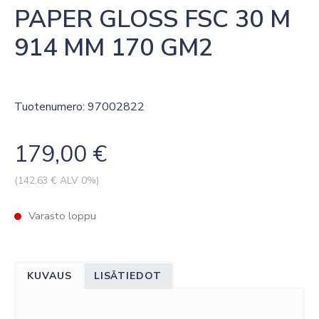
PAPER GLOSS FSC 30 M 
914 MM 170 GM2
Tuotenumero: 97002822
179,00
€
(
142,63
€ ALV 0%)
Varasto loppu
KUVAUS
LISÄTIEDOT