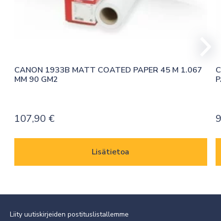
CANON 1933B MATT COATED PAPER 45 M 1.067 
C
MM 90 GM2
P
107,90
€
9
Lisätietoa
Liity uutiskirjeiden postituslistallemme