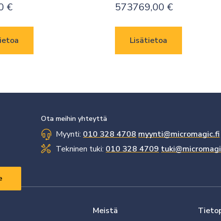
00
€
573769,00
€
ietoa
Lisätietoa
Ota meihin yhteyttä
Myynti:
010 328 4708
myynti@micromagic.fi
Tekninen tuki:
010 328 4709
tuki@micromagic
Meistä
Tieto