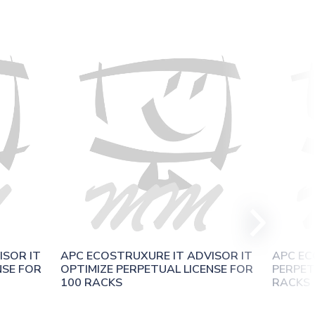
SOR IT 
APC ECOSTRUXURE IT ADVISOR IT 
APC EC
SE FOR 
OPTIMIZE PERPETUAL LICENSE FOR 
PERPET
100 RACKS
RACKS