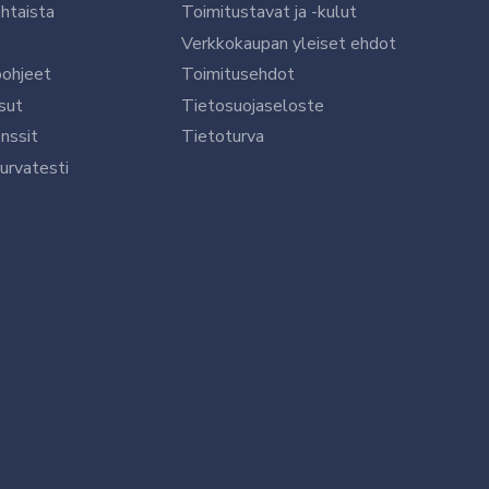
htaista
Toimitustavat ja -kulut
Verkkokaupan yleiset ehdot
öohjeet
Toimitusehdot
sut
Tietosuojaseloste
nssit
Tietoturva
urvatesti