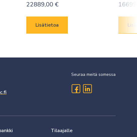
22889,00
€
16699
Lisätietoa
Lisä
Seuraa meitä somessa
.fi
pankki
Tilaajalle