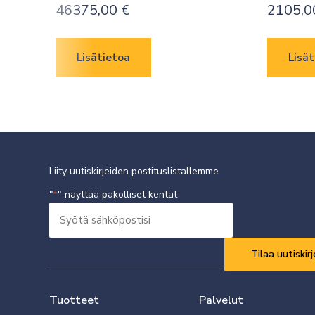
46375,00
€
2105,
Lisätietoa
Lisät
Liity uutiskirjeiden postituslistallemme
"
" näyttää pakolliset kentät
*
Syötä
sähköpostisi
Vaaditaan
*
Tuotteet
Palvelut