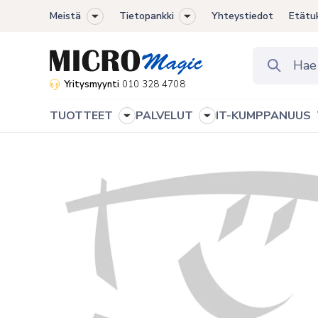
Meistä
Tietopankki
Yhteystiedot
Etätu
Toggle
Toggle
sub-
sub-
menu
menu
Yritysmyynti
010 328 4708
TUOTTEET
PALVELUT
IT-KUMPPANUUS
Toggle
Toggle
sub-
sub-
menu
menu