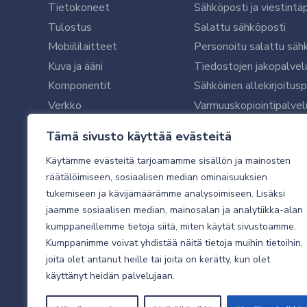
Tietokoneet
Sähköposti ja viestintä
Tulostus
Salattu sähköposti
Mobiililaitteet
Personoitu salattu säh
Kuva ja ääni
Tiedostojen jakopalvel
Komponentit
Sähköinen allekirjoitus
Verkko
Varmuuskopiointipalvel
Ohjelmistot
Microsoft 365 yrityksil
Tämä sivusto käyttää evästeitä
Oheislaitteet
Microsoft 365 -varmist
Käytämme evästeitä tarjoamamme sisällön ja mainosten
WithSecure tietoturva y
räätälöimiseen, sosiaalisen median ominaisuuksien
WithSecuren tietoturva
tukemiseen ja kävijämäärämme analysoimiseen. Lisäksi
Käyttäjätukipalvelu
jaamme sosiaalisen median, mainosalan ja analytiikka-alan
Tietoturvakartoitus
kumppaneillemme tietoja siitä, miten käytät sivustoamme.
Sähköpostikartoitus
Kumppanimme voivat yhdistää näitä tietoja muihin tietoihin,
joita olet antanut heille tai joita on kerätty, kun olet
Valvottu tietoturva 24
käyttänyt heidän palvelujaan.