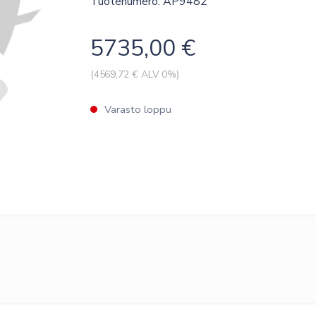
Tuotenumero: AP9482
5735,00
€
(
4569,72
€ ALV 0%)
Varasto loppu