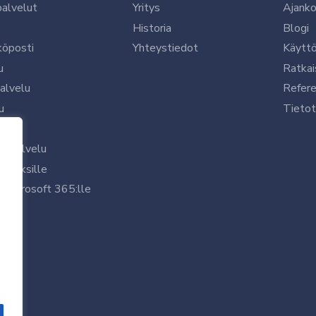
palvelut
Yritys
Ajanko
Historia
Blogi
köposti
Yhteystiedot
Käytt
u
Ratkai
palvelu
Refere
u
Tietot
le
uspalvelu
rityksille
 Microsoft 365:lle
/7