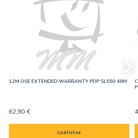
12M OSE EXTENDED WARRANTY PDP SL550 48M
C
P
62,90
€
4
Lisätietoa