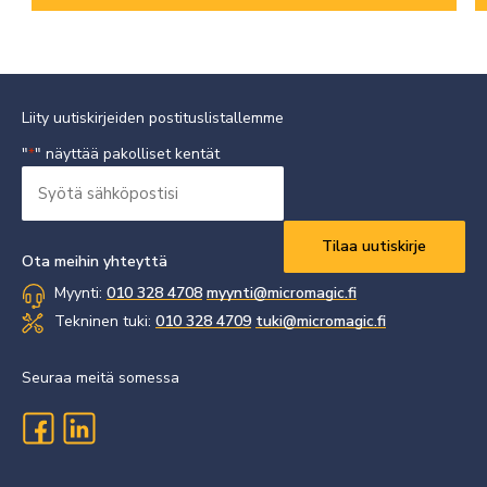
Liity uutiskirjeiden postituslistallemme
"
" näyttää pakolliset kentät
*
Syötä
sähköpostisi
Vaaditaan
*
Ota meihin yhteyttä
Myynti:
010 328 4708
myynti@micromagic.fi
Tekninen tuki:
010 328 4709
tuki@micromagic.fi
Seuraa meitä somessa