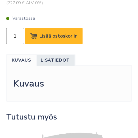
(
227.09
€ ALV 0%)
Varastossa
DELL
Lisää ostoskoriin
SERVICE
3Y
PREMIUM
KUVAUS
LISÄTIEDOT
SUPPORT
(1Y
CR
Kuvaus
TO
3Y
PRS)
määrä
Tutustu myös