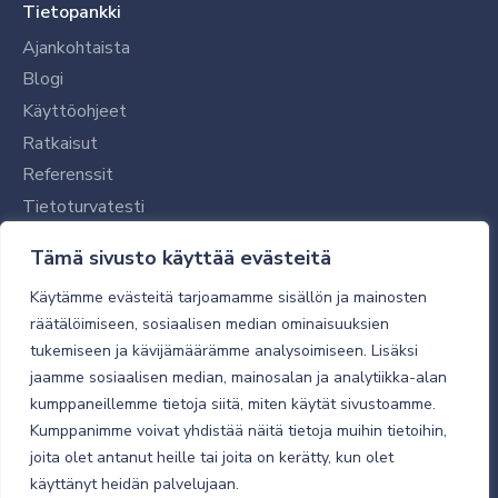
Tietopankki
Ajankohtaista
Blogi
Käyttöohjeet
Ratkaisut
Referenssit
Tietoturvatesti
Tilaajalle
Tämä sivusto käyttää evästeitä
Toimitustavat ja -kulut
Käytämme evästeitä tarjoamamme sisällön ja mainosten
Verkkokaupan yleiset ehdot
räätälöimiseen, sosiaalisen median ominaisuuksien
tukemiseen ja kävijämäärämme analysoimiseen. Lisäksi
Toimitusehdot
jaamme sosiaalisen median, mainosalan ja analytiikka-alan
Tietosuojaseloste
kumppaneillemme tietoja siitä, miten käytät sivustoamme.
Tietoturva
Kumppanimme voivat yhdistää näitä tietoja muihin tietoihin,
joita olet antanut heille tai joita on kerätty, kun olet
käyttänyt heidän palvelujaan.