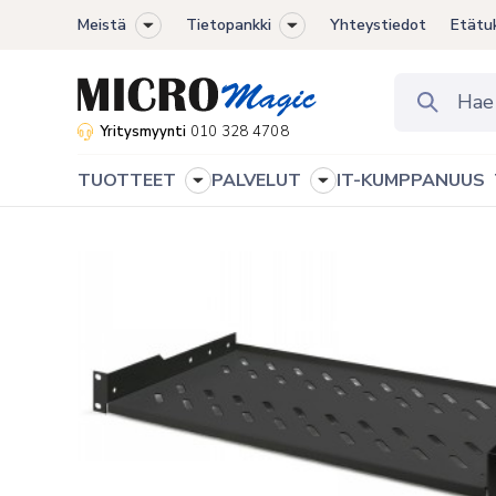
Meistä
Tietopankki
Yhteystiedot
Etätu
Toggle
Toggle
sub-
sub-
menu
menu
Yritysmyynti
010 328 4708
TUOTTEET
PALVELUT
IT-KUMPPANUUS
Toggle
Toggle
sub-
sub-
menu
menu