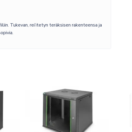
iin. Tukevan, rei’itetyn teräksisen rakenteensa ja
opivia.