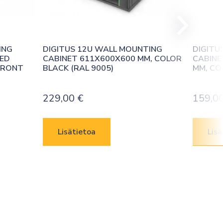
NG 
DIGITUS 12U WALL MOUNTING 
DIGITU
ED 
CABINET 611X600X600 MM, COLOR 
CABINE
RONT 
BLACK (RAL 9005)
MM, CO
229,00
€
159,0
Lisätietoa
Lisä