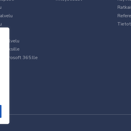
u
Ratkai
palvelu
Refere
u
Tietot
le
uspalvelu
rityksille
 Microsoft 365:lle
/7