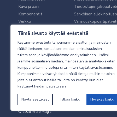
Kuva ja ääni
Tiedostojen jakopalvel
Komponentit
Sähköinen allekirjoitus
Verkko
Varmuuskopiointipalvel
Ohjelmistot
Microsoft 365 yrityksil
Tämä sivusto käyttää evästeitä
Oheislaitteet
Microsoft 365 -varmist
Käytämme evästeitä tarjoamamme sisällön ja mainosten
WithSecure tietoturva y
räätälöimiseen, sosiaalisen median ominaisuuksien
WithSecuren tietoturva
tukemiseen ja kävijämäärämme analysoimiseen. Lisäksi
Käyttäjätukipalvelu
jaamme sosiaalisen median, mainosalan ja analytiikka-alan
Tietoturvakartoitus
kumppaneillemme tietoja siitä, miten käytät sivustoamme.
Sähköpostikartoitus
Kumppanimme voivat yhdistää näitä tietoja muihin tietoihin,
joita olet antanut heille tai joita on kerätty, kun olet
Valvottu tietoturva 24
käyttänyt heidän palvelujaan.
Näytä asetukset
Hylkää kaikki
Hyväksy kaikki
© 2026 Micro Magic