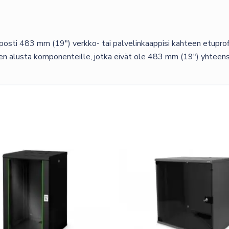
MM
DEPTH
45X482X250
osti 483 mm (19″) verkko- tai palvelinkaappisi kahteen etuprofiil
MM,
n alusta komponenteille, jotka eivät ole 483 mm (19″) yhteens
UP
TO
15
KG,
BLACK
(RAL
9005)
määrä