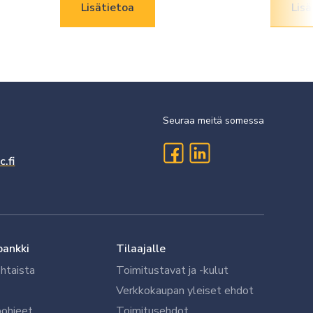
Lisätietoa
Lisä
Seuraa meitä somessa
.fi
pankki
Tilaajalle
htaista
Toimitustavat ja -kulut
Verkkokaupan yleiset ehdot
öohjeet
Toimitusehdot