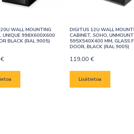
 20U WALL MOUNTING 
DIGITUS 12U WALL MOUNTI
, UNIQUE 998X600X600 
CABINET, SOHO, UNMOUNT
OR BLACK (RAL 9005)
595X540X400 MM, GLASS F
DOOR, BLACK (RAL 9005)
0
€
119,00
€
ietoa
Lisätietoa