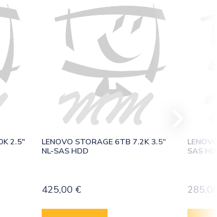
 2.5″ 
LENOVO STORAGE 6TB 7.2K 3.5″ 
LENOVO
NL-SAS HDD
SAS H
425,00
€
285,0