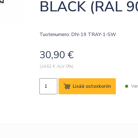
BLACK (RAL 9
Tuotenumero: DN-19 TRAY-1-SW
30,90
€
(
24.62
€ ALV 0%)
DIGITUS
Lisää ostoskoriin
Var
1U
FIXED
SHELF
FOR
RACKS
FROM
400