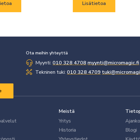
ietoa
Lisätietoa
Ota meihin yhteyttä
Myynti:
010 328 4708
myynti@micromagic.fi
Tekninen tuki:
010 328 4709
tuki@micromagic
Meistä
Tieto
palvelut
Yritys
Ajanko
Historia
Blogi
köposti
Yhteystiedot
Käytt