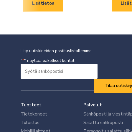
Lisätietoa
Lisät
Liity uutiskirjeiden postituslistallemme
"
" näyttää pakolliset kentät
*
Syötä
sähköpostisi
Vaaditaan
*
Tuotteet
Palvelut
Tietokoneet
Sähköposti ja viestintä
Tulostus
Salattu sähköposti
Mobiililaitteet
Personoitu salattu säh