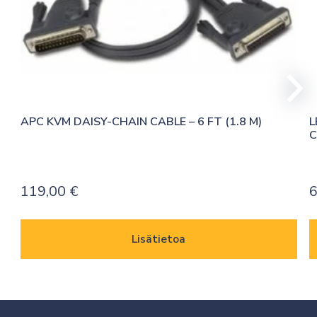
APC KVM DAISY-CHAIN CABLE – 6 FT (1.8 M)
L
C
119,00
€
6
Lisätietoa