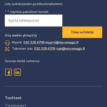
Liity uutiskirjeiden postituslistallemme
"
" näyttää pakolliset kentät
*
Syötä
sähköpostisi
Vaaditaan
*
Ota meihin yhteyttä
Myynti:
010 328 4708
myynti@micromagic.fi
Tekninen tuki:
010 328 4709
tuki@micromagic.fi
Seuraa meitä somessa
Tuotteet
Tietokoneet