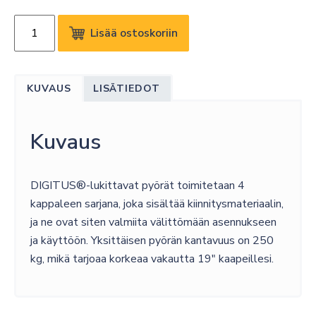
DIGITUS
Lisää ostoskoriin
CASTORS
FOR
NETWORK-
KUVAUS
LISÄTIEDOT
AND
SERVER
RACKS
Kuvaus
määrä
DIGITUS®-lukittavat pyörät toimitetaan 4
kappaleen sarjana, joka sisältää kiinnitysmateriaalin,
ja ne ovat siten valmiita välittömään asennukseen
ja käyttöön. Yksittäisen pyörän kantavuus on 250
kg, mikä tarjoaa korkeaa vakautta 19″ kaapeillesi.