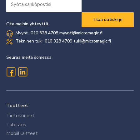
Syötä
sähköpostisi
Vaaditaan
*
Ota meihin yhteyttä
Myynti:
010 328 4708
myynti@micromagic.fi
Tekninen tuki:
010 328 4709
tuki@micromagic.fi
Seuraa meitä somessa
Tuotteet
Tietokoneet
Tulostus
Mobiililaitteet