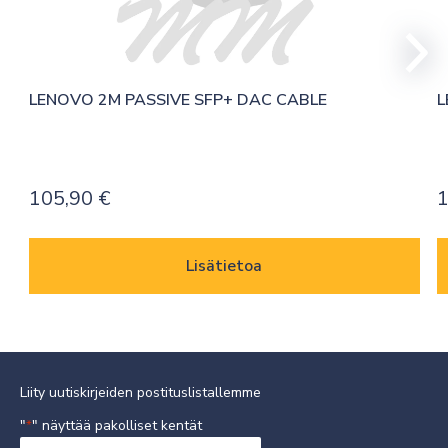
LENOVO 2M PASSIVE SFP+ DAC CABLE
L
105,90
€
1
Lisätietoa
Liity uutiskirjeiden postituslistallemme
"
" näyttää pakolliset kentät
*