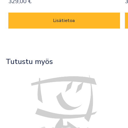
329,00
€
3
Lisätietoa
Tutustu myös