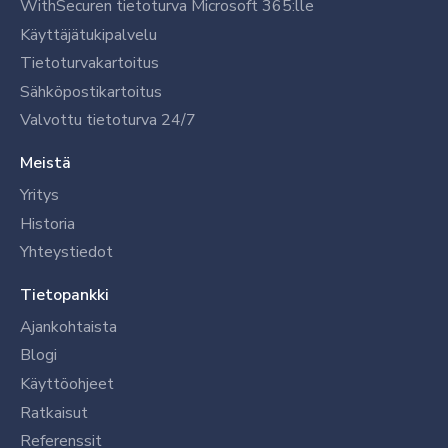
WithSecuren tietoturva Microsoft 365:lle
Käyttäjätukipalvelu
Tietoturvakartoitus
Sähköpostikartoitus
Valvottu tietoturva 24/7
Meistä
Yritys
Historia
Yhteystiedot
Tietopankki
Ajankohtaista
Blogi
Käyttöohjeet
Ratkaisut
Referenssit